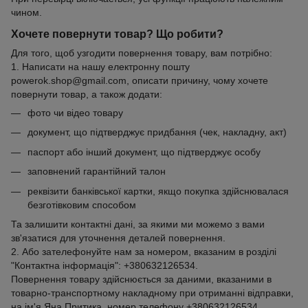
чином.
Хочете повернути товар? Що робити?
Для того, щоб узгодити повернення товару, вам потрібно:
1. Написати на нашу електронну пошту
powerok.shop@gmail.com, описати причину, чому хочете
повернути товар, а також додати:
фото чи відео товару
документ, що підтверджує придбання (чек, накладну, акт)
паспорт або інший документ, що підтверджує особу
заповнений гарантійний талон
реквізити банківської картки, якщо покупка здійснювалася
безготівковим способом
Та залишити контактні дані, за якими ми можемо з вами
зв'язатися для уточнення деталей повернення.
2. Або зателефонуйте нам за номером, вказаним в розділі
"Контактна інформація": +380632126534.
Повернення товару здійснюється за даними, вказаними в
товарно-транспортному накладному при отриманні відправки,
на ім'я Яна Притика, номер телефону +380632126534.