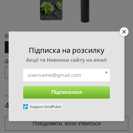
Ширина, м
1.0
Підписка на розсилку
Акції та Новинки сайту на email
Довжина, м
10.0
20.0
30.0
*
Підписатися
Немає в наявності
465 грн
Надано SendPulse
Повідомити, коли з'явиться