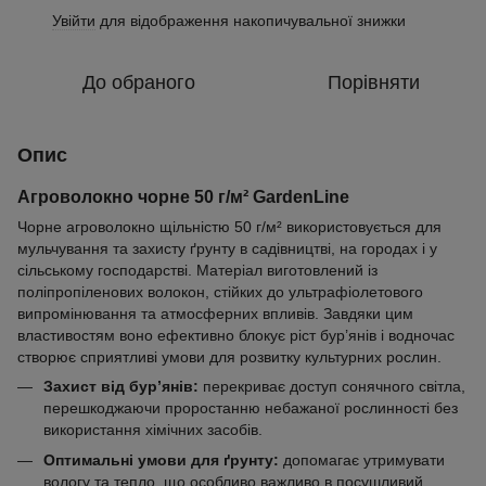
Увійти
для відображення накопичувальної знижки
%
До обраного
Порівняти
Опис
Агроволокно чорне 50 г/м² GardenLine
Чорне агроволокно щільністю 50 г/м² використовується для
мульчування та захисту ґрунту в садівництві, на городах і у
сільському господарстві. Матеріал виготовлений із
поліпропіленових волокон, стійких до ультрафіолетового
випромінювання та атмосферних впливів. Завдяки цим
властивостям воно ефективно блокує ріст бур’янів і водночас
створює сприятливі умови для розвитку культурних рослин.
Захист від бур’янів:
перекриває доступ сонячного світла,
перешкоджаючи проростанню небажаної рослинності без
використання хімічних засобів.
Оптимальні умови для ґрунту:
допомагає утримувати
вологу та тепло, що особливо важливо в посушливий