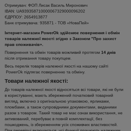
Отримувач: ФОП Лисак Василь Миронович
IBAN: UA939358710000067329000096202
ЄДРПОУ: 2654913877
Банк отримувача: 935871 - ТОВ «НоваПей»
Інтернет-магазин PowerOk здійснює повернення і обмін
товарів належної якості згідно з Законом "Про захист
прав споживачів».
Повернення та обмін товарів можливий протягом
14 днів
після отримання товару покупцем.
Весь перелік товарів належної якості на нашому сайті
PowerOk підлягає поверненню та обміну.
Товари належної якості:
До товарів належної якості відносяться всі товари, які не були
в користуванні, мають збережений початковий товарний
вигляд, включно з оригінальною упаковкою, ярликами,
пломбами, а також супровідними документами, виданими
разом з товаром. Такий товар не має ознак використання, не
активований, перебуває в повній комплектації, без
пошкоджень, із збереженням усіх споживчих властивостей.
При перевірці включається, усі функції працюють належним