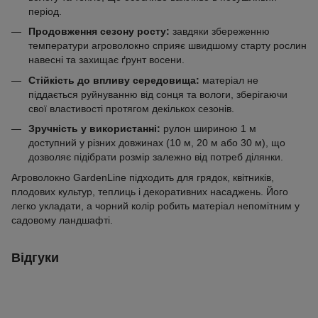
період.
Продовження сезону росту:
завдяки збереженню
температури агроволокно сприяє швидшому старту рослин
навесні та захищає ґрунт восени.
Стійкість до впливу середовища:
матеріал не
піддається руйнуванню від сонця та вологи, зберігаючи
свої властивості протягом декількох сезонів.
Зручність у використанні:
рулон шириною 1 м
доступний у різних довжинах (10 м, 20 м або 30 м), що
дозволяє підібрати розмір залежно від потреб ділянки.
Агроволокно GardenLine підходить для грядок, квітників,
плодових культур, теплиць і декоративних насаджень. Його
легко укладати, а чорний колір робить матеріал непомітним у
садовому ландшафті.
Відгуки