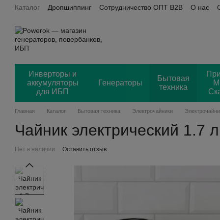
Каталог
Дропшиппинг
Сотрудничество ОПТ B2B
О нас
Перейти к основному контенту
Пользовательское соглашение
Power OK + Хорошоп
Отз
Инверторы и
Пр
Бытовая
аккумуляторы
Генераторы
М
техника
для ИБП
Ск
Главная
Каталог
Бытовая техника
Электрочайники
Электрочайни
Чайник электрический 1.7 
Нет в наличии
Оставить отзыв