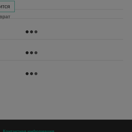
ится
врат
Контактная информация