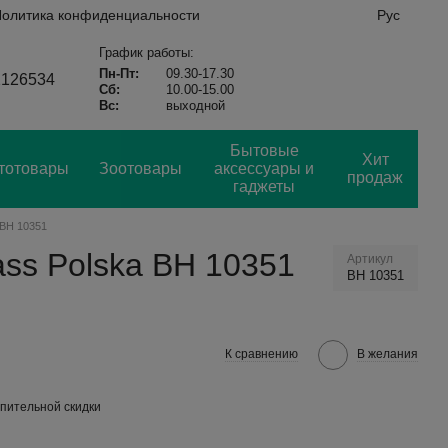
олитика конфиденциальности
Рус
График работы:
Пн-Пт:
09.30-17.30
2126534
Сб:
10.00-15.00
Вс:
выходной
Бытовые
Хит
тотовары
Зоотовары
аксессуары и
продаж
гаджеты
 BH 10351
ass Polska BH 10351
Артикул
BH 10351
К сравнению
В желания
пительной скидки