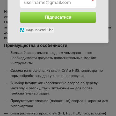
*
Kraft&Dele KD998
Набор инструментов KD998 от Kraft&Dele в чемодане
содержит 300 элементов для сверления и монтажных работ.
Підписатися
Он сочетает различные типы сверл, бит и вспомогательные
аксессуары, что делает его универсальным решением как для
Надано SendPulse
домашних мастеров, так и для профессионального
использования.
Преимущества и особенности
Большой ассортимент в одном чемодане — нет
необходимости докупать дополнительные мелкие
инструменты.
Сверла изготовлены из стали CrV и HSS, многократно
термообработаны для увеличения ресурса.
В набор входят как классические сверла по дереву,
металлу и бетону, так и титановые — для более
требовательных задач.
Присутствуют плоские (лопастные) сверла и коронки для
гипсокартона.
Биты различных профилей (PH, PZ, HEX, Torx, плоские)