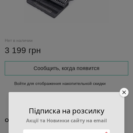
Нет в наличии
3 199 грн
Сообщить, когда появится
Войти
для отображения накопительной скидки
%
В избранное
К сравнению
Підписка на розсилку
Описание
Акції та Новинки сайту на email
Набор сверл и бит — 300 элементов в чемодане