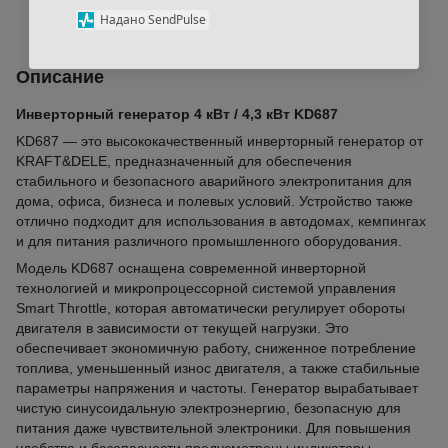
В избранное
К сравнению
Надано SendPulse
Описание
Инверторный генератор 4 кВт / 4,3 кВт KD687
KD687 — это высококачественный инверторный генератор от
KRAFT&DELE, предназначенный для обеспечения
стабильного и безопасного аварийного электропитания для
дома, офиса, бизнеса и полевых условий. Устройство также
отлично подходит для использования в автодомах, кемпингах
и для питания различного промышленного оборудования.
Модель KD687 оснащена современной инверторной
технологией и микропроцессорной системой управления
Smart Throttle, которая автоматически регулирует обороты
двигателя в зависимости от текущей нагрузки. Это
обеспечивает экономичную работу, сниженное потребление
топлива, уменьшенный износ двигателя, а также стабильные
параметры напряжения и частоты. Генератор вырабатывает
чистую синусоидальную электроэнергию, безопасную для
питания даже чувствительной электроники. Для повышения
удобства и безопасности предусмотрены индикаторы