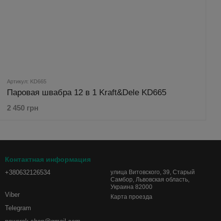
Артикул: KD665
Паровая швабра 12 в 1 Kraft&Dele KD665
2 450 грн
Контактная информация
+380632126534
улица Витовского, 39, Старый
Самбор, Львовская область,
Украина 82000
Viber
Карта проезда
Telegram