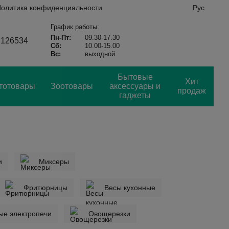
олитика конфиденциальности
Рус
График работы:
Пн-Пт:
09.30-17.30
2126534
Сб:
10.00-15.00
Вс:
выходной
Бытовые
Хит
тотовары
Зоотовары
аксессуары и
продаж
гаджеты
и
Миксеры
Фритюрницы
Весы кухонные
ые электропечи
Овощерезки