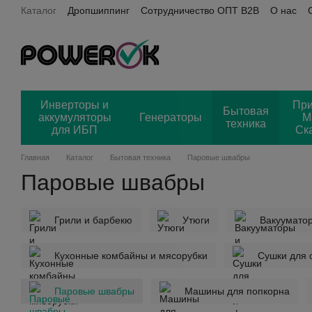
Каталог
Дропшиппинг
Сотрудничество ОПТ B2B
О нас
Перейти к основному контенту
Пользовательское соглашение
Power OK + Хорошоп
Отз
Инверторы и
Пр
Бытовая
аккумуляторы
Генераторы
М
техника
для ИБП
Ск
Главная
Каталог
Бытовая техника
Паровые швабры
Паровые швабры
Грили и барбекю
Утюги
Вакуумато
Кухонные комбайны и мясорубки
Сушки для 
Паровые швабры
Машины для попкорна