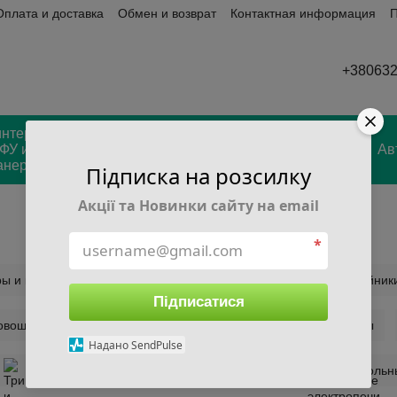
Оплата и доставка
Обмен и возврат
Контактная информация
П
ывы
+38063
интеры
Туризм,
Садовый
Строительство
ФУ и
хобби,
Ав
инвентарь
и ремонт
анеры
отдых
Підписка на розсилку
Акції та Новинки сайту на email
*
ры и комплектующие
Блендеры
Электрочайник
Підписатися
овощей и фруктов
Обогреватели
Пылесосы
Надано SendPulse
Триммеры и машинки для стрижки волос
Настольн