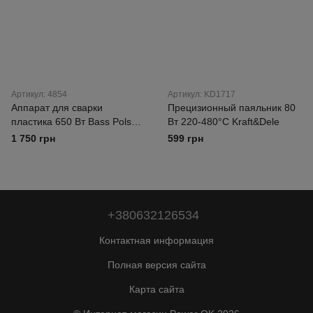
Артикул: 4854
Артикул: KD1717
Аппарат для сварки
Прецизионный паяльник 80
пластика 650 Вт Bass Polska
Вт 220-480°C Kraft&Dele
4854
1 750 грн
599 грн
+380632126534
Контактная информация
Полная версия сайта
Карта сайта