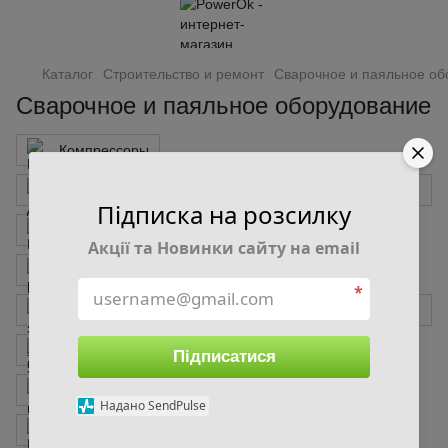
Каталог
Строительство и ремонт
Сварочное и паяльное об
Сварочное и паяльное оборудование
Компрессоры
Принадлежности для компрессоров и пневмоинструмента
Підписка на розсилку
Шуруповерты, дрели, гайковерты
Акції та Новинки сайту на email
Болгарки, шлифмашины
*
Аккумуляторы, зарядные устройства для электроинструмента
Сабельные пилы
Стеллажи
Підписатися
Тележка, комплект для перемещения
Надано SendPulse
Верстаки
Наборы сверл