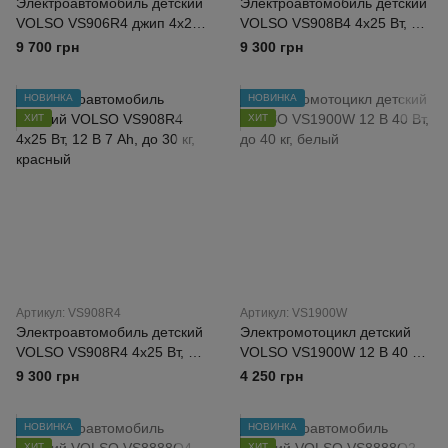
Электроавтомобиль детский
Электроавтомобиль детский
VOLSO VS906R4 джип 4х25
VOLSO VS908B4 4х25 Вт, 12
Вт, 12 В 7 Ah, до 35 кг, серый
В 7 Ah, до 30 кг, синий
9 700 грн
9 300 грн
НОВИНКА
НОВИНКА
ХИТ
ХИТ
Артикул: VS908R4
Артикул: VS1900W
Электроавтомобиль детский
Электромотоцикл детский
VOLSO VS908R4 4х25 Вт, 12
VOLSO VS1900W 12 В 40 Вт,
В 7 Ah, до 30 кг, красный
до 40 кг, белый
9 300 грн
4 250 грн
НОВИНКА
НОВИНКА
ХИТ
ХИТ