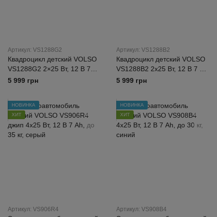
Артикул: VS1288G2
Артикул: VS1288B2
Квадроцикл детский VOLSO
Квадроцикл детский VOLSO
VS1288G2 2×25 Вт, 12 В 7
VS1288B2 2х25 Вт, 12 В 7 Ah,
Ah, до 30 кг, зеленый
до 30 кг, синий
5 999 грн
5 999 грн
НОВИНКА
НОВИНКА
ХИТ
ХИТ
Артикул: VS906R4
Артикул: VS908B4