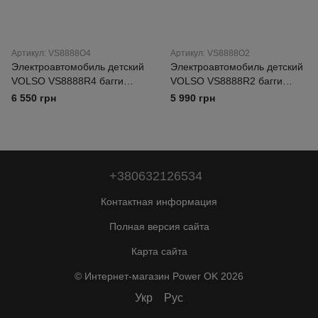
Артикул: VS8888O4
Артикул: VS8888O2
Электроавтомобиль детский
Электроавтомобиль детский
VOLSO VS8888R4 багги
VOLSO VS8888R2 багги
4х25 Вт, 12 В 7 Ah, до 30 кг,
2х25 Вт, 12 В 7 Ah, до 30 кг,
6 550 грн
5 990 грн
красный
красный
+380632126534
Контактная информация
Полная версия сайта
Карта сайта
© Интернет-магазин Power OK 2026
Укр
Рус