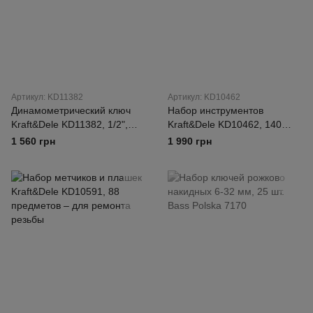
Артикул: KD11382
Артикул: KD10462
Динамометрический ключ
Набор инструментов
Kraft&Dele KD11382, 1/2",
Kraft&Dele KD10462, 140
20–220 Нм
предметов
1 560 грн
1 990 грн