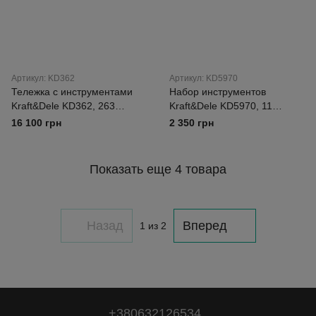
Артикул: KD362
Артикул: KD5970
Тележка с инструментами
Набор инструментов
Kraft&Dele KD362, 263
Kraft&Dele KD5970, 11
предмета
предметов, с изоляцией
16 100 грн
2 350 грн
Показать еще 4 товара
Назад
Вперед
1
из 2
+380632126534