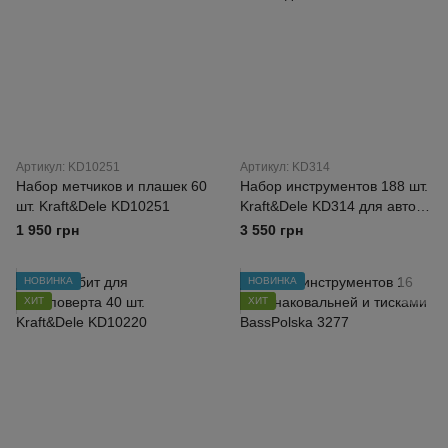
Артикул: KD10251
Артикул: KD314
Набор метчиков и плашек 60
Набор инструментов 188 шт.
шт. Kraft&Dele KD10251
Kraft&Dele KD314 для авто и
дома
1 950 грн
3 550 грн
НОВИНКА
НОВИНКА
ХИТ
ХИТ