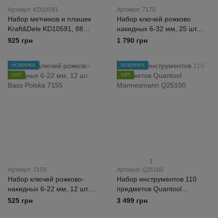
Артикул: KD10591
Артикул: 7170
Набор метчиков и плашек
Набор ключей рожково
Kraft&Dele KD10591, 88
накидных 6-32 мм, 25 шт.
предметов – для ремонта
Bass Polska 7170
925 грн
1 790 грн
резьбы
НОВИНКА
НОВИНКА
ХИТ
ХИТ
1
Артикул: 7155
Артикул: Q25100
Набор ключей рожково-
Набор инструментов 110
накидных 6-22 мм, 12 шт.
предметов Quantool
Bass Polska 7155
Mannesmann Q25100
525 грн
3 499 грн