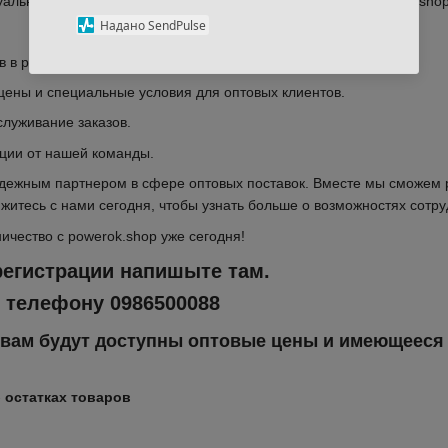
альный подход к каждому клиенту. Оптовые закупки у powerok.shop
Надано SendPulse
 в различных категориях.
цены и специальные условия для оптовых клиентов.
служивание заказов.
ции от нашей команды.
дежным партнером в сфере оптовых поставок. Вместе мы сможем р
житесь с нами сегодня, чтобы узнать больше о возможностях сотру
ичество с powerok.shop уже сегодня!
регистрации напишыте там.
 телефону 0986500088
 вам будут доступны оптовые цены и имеющееся 
 остатках товаров