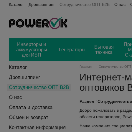
Каталог
Дропшиппинг
Сотрудничество ОПТ B2B
О нас
Перейти к основному контенту
Пользовательское соглашение
Power OK + Хорошоп
Отз
Инверторы и
Пр
Бытовая
аккумуляторы
Генераторы
М
техника
для ИБП
Ск
Каталог
Главная
Сотрудничество ОПТ
Интернет-м
Дропшиппинг
оптовиков 
Сотрудничество ОПТ B2B
О нас
Раздел "Сотрудничеств
Оплата и доставка
Добро пожаловать в разде
области генераторов, Pow
Обмен и возврат
Наша компания специализи
Контактная информация