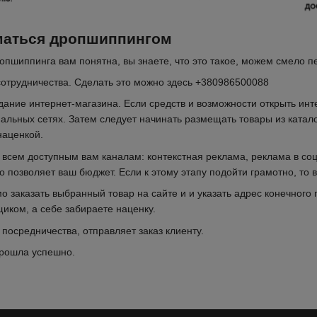
иматься дропшиппингом
опшиппинга вам понятна, вы знаете, что это такое, можем смело п
сотрудничества. Сделать это можно здесь +380986500088
ние интернет-магазина. Если средств и возможности открыть инте
иальных сетях. Затем следует начинать размещать товары из катал
наценкой.
 всем доступным вам каналам: контекстная реклама, реклама в со
о позволяет ваш бюджет. Если к этому этапу подойти грамотно, то 
 заказать выбранный товар на сайте и и указать адрес конечного 
иком, а себе забираете наценку.
 посредничества, отправляет заказ клиенту.
прошла успешно.