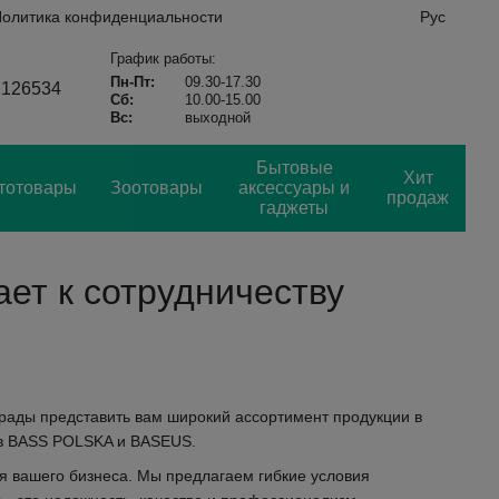
олитика конфиденциальности
Рус
График работы:
Пн-Пт:
09.30-17.30
2126534
Сб:
10.00-15.00
Вс:
выходной
Бытовые
Хит
тотовары
Зоотовары
аксессуары и
продаж
гаджеты
ет к сотрудничеству
 рады представить вам широкий ассортимент продукции в
дов BASS POLSKA и BASEUS.
я вашего бизнеса. Мы предлагаем гибкие условия