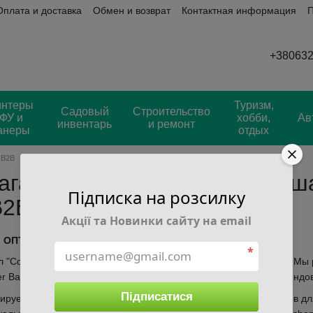
Оплата и доставка
Обмен и возврат
Контактная информация
П
ывы
+38063
интеры
Туризм,
Садовый
Строительство
ФУ и
хобби,
Ав
инвентарь
и ремонт
анеры
отдых
 B2B
агазин powerok.shop приглаша
Підписка на розсилку
B2B
Акції та Новинки сайту на email
о ОПТ B2B"
*
л "Сотрудничество ОПТ B2B" интернет-магазина powerok.shop! Мы
er Bank и источников бесперебойного питания от известных брен
Підписатися
руется на оптовых поставках этих высококачественных товаров дл