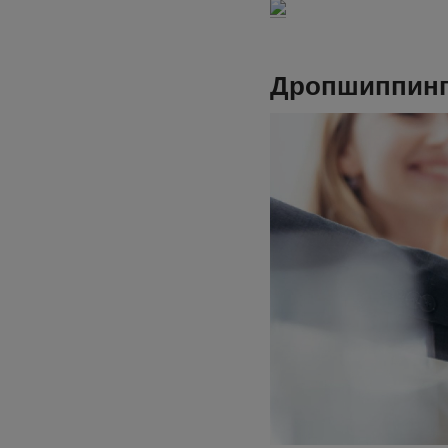
Дропшиппин