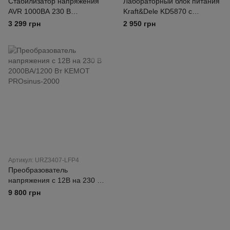
Стабилизатор напряжения
Лабораторный блок питания
AVR 1000ВА 230 В
Kraft&Dele KD5870 с
Kraft&Dele KD1931
регулятором напряжения
3 299 грн
2 950 грн
Артикул: URZ3407-LFP4
Преобразователь
напряжения с 12В на 230 В
2000ВА/1200 Вт KEMOT
9 800 грн
PROsinus-2000