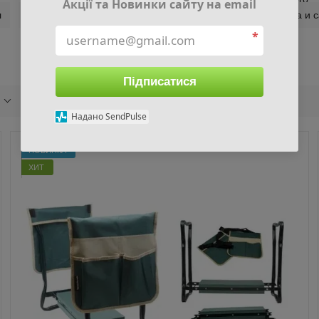
Акції та Новинки сайту на email
л
Садовые мешки и ведра
Мебель для дома и 
*
Підписатися
Грузоподъемность
Объем, л
Надано SendPulse
НОВИНКА
ХИТ