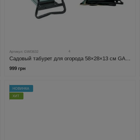
4
Артикул: GWI3632
Садовый табурет для огорода 58×28×13 см GARDEN LINE GWI3632
999 грн
НОВИНКА
ХИТ