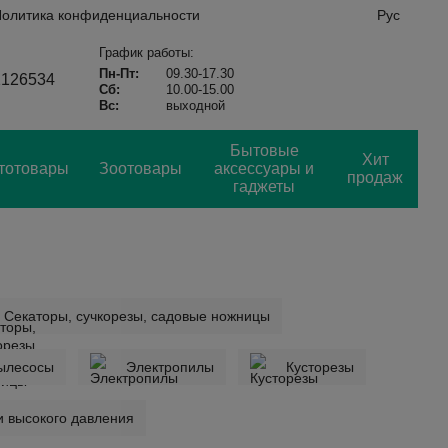
олитика конфиденциальности
Рус
График работы:
Пн-Пт:
09.30-17.30
2126534
Сб:
10.00-15.00
Вс:
выходной
Бытовые
Хит
тотовары
Зоотовары
аксессуары и
продаж
гаджеты
Секаторы, сучкорезы, садовые ножницы
пылесосы
Электропилы
Кусторезы
 высокого давления