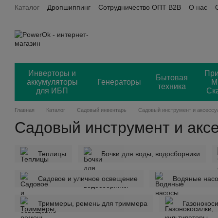
Каталог
Дропшиппинг
Сотрудничество ОПТ B2B
О нас
Перейти к основному контенту
Пользовательское соглашение
Power OK + Хорошоп
Отз
Инверторы и
Пр
Бытовая
аккумуляторы
Генераторы
М
техника
для ИБП
Ск
Главная
Каталог
Садовый инвентарь
Садовый инструмент и аксесс
Садовый инструмент и акс
Теплицы
Бочки для воды, водосборники
Садовое и уличное освещение
Водяные нас
Триммеры, ремень для триммера
Газонокоси