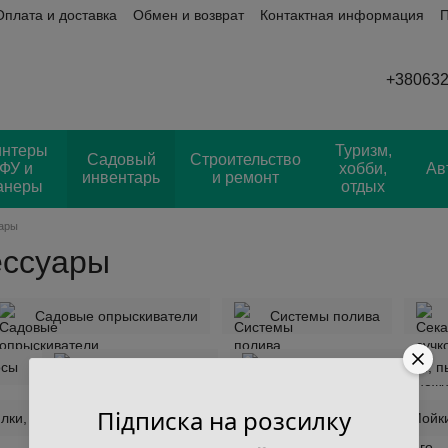
Оплата и доставка
Обмен и возврат
Контактная информация
П
ывы
+38063
интеры
Туризм,
Садовый
Строительство
ФУ и
хобби,
Ав
инвентарь
и ремонт
анеры
отдых
уары
ессуары
Садовые опрыскиватели
Системы полива
осы
Агроткань и сетка
Садовые воздуходувки, 
Підписка на розсилку
лки, культиваторы
Бензиновые мотокосы
Мойки