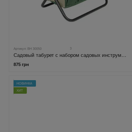
3
Артикул: BH 30050
Садовый табурет с набором садовых инструментов и органайзером Bass Polska BH 30050
875 грн
НОВИНКА
ХИТ