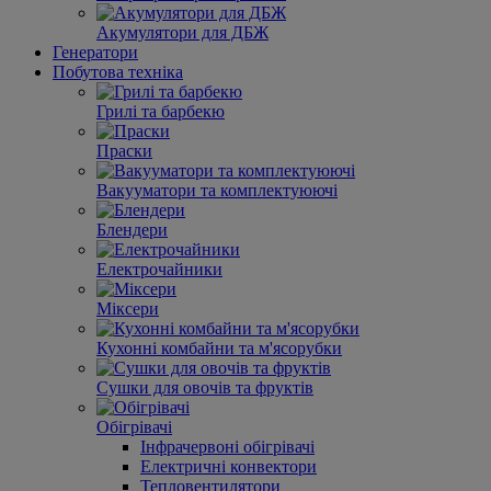
Акумулятори для ДБЖ
Генератори
Побутова техніка
Грилі та барбекю
Праски
Вакууматори та комплектуюючі
Блендери
Електрочайники
Міксери
Кухонні комбайни та м'ясорубки
Сушки для овочів та фруктів
Обігрівачі
Інфрачервоні обігрівачі
Електричні конвектори
Тепловентилятори