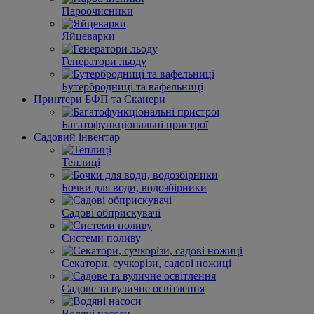
Пароочисники
Яйцеварки
Генератори льоду
Бутербродниці та вафельниці
Принтери БФП та Сканери
Багатофункціональні пристрої
Садовий інвентар
Теплиці
Бочки для води, водозбірники
Садові обприскувачі
Системи поливу
Секатори, сучкорізи, садові ножиці
Садове та вуличне освітлення
Водяні насоси