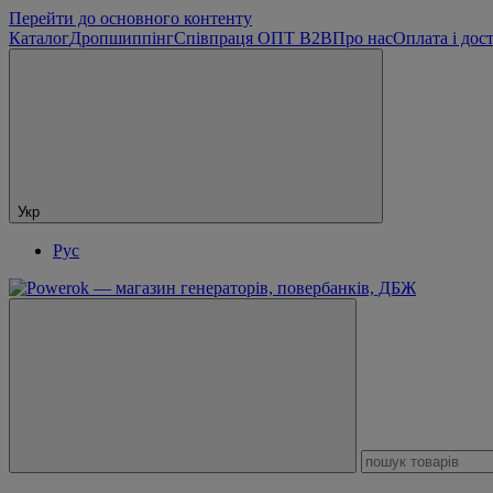
Перейти до основного контенту
Каталог
Дропшиппінг
Співпраця ОПТ B2B
Про нас
Оплата і дос
Укр
Рус