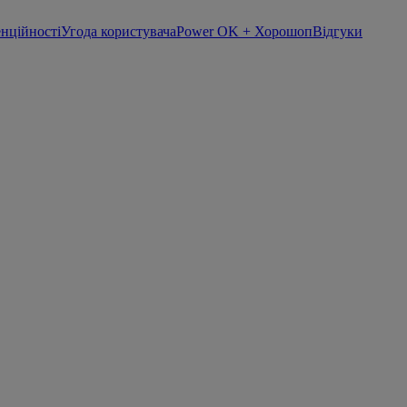
енційності
Угода користувача
Power OK + Хорошоп
Відгуки