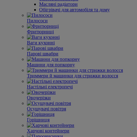
Масляні радіатори
Обігрівачі для автомобіля та дому
Пилососи
Фритюрниці
Ваги кухонні
Парові швабри
Машини для попкорну
Триммери й машинки для стрижки волосся
Настільні електропечі
Овочерізки
Осушувачі повітря
Горішниця
Харчові контейнери