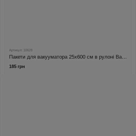
Артикул: 10628
Пакети для вакууматора 25х600 см в рулоні Bass Polska BH-10628
185 грн