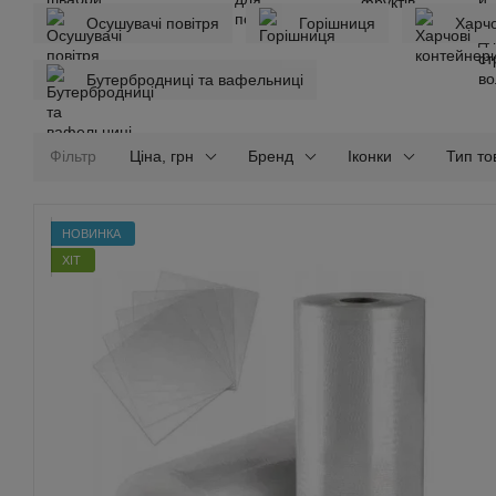
Осушувачі повітря
Горішниця
Харчо
Бутербродниці та вафельниці
Фільтр
Ціна, грн
Бренд
Іконки
Тип то
НОВИНКА
ХІТ