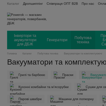
Каталог
Дропшиппінг
Співпраця ОПТ B2B
Про нас
Опла
Перейти до основного контенту
Power OK + Хорошоп
Відгуки
Інвертори та
Пр
Побутова
акумулятори
Генератори
Б
техніка
для ДБЖ
Ск
Головна
Каталог
Побутова техніка
Вакууматори та комплектуюючі
Вакууматори та комплектую
Грилі та барбекю
Праски
Вакуумат
Кухонні комбайни та м'ясорубки
Сушки для ов
Парові швабри
Машини для попкорну