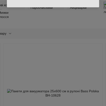
ві контейнери
Пароочисники
Яйцеварки
вару