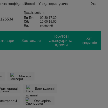
тика конфіденційності
Угода користувача
Укр
Графік роботи:
Пн-Пт:
09.30-17.30
2126534
Сб:
10.00-15.00
Нд:
вихідний
Побутові
Хіт
отовари
Зоотовари
аксесуари та
продажів
гаджети
и
Міксери
Фритюрниці
Ваги кухонні
електропечі
Овочерізки