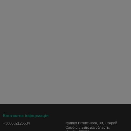
Контактна інформація
+380632126534
вулиця Вітовського, 39, Старий
Самбір, Львівська область,