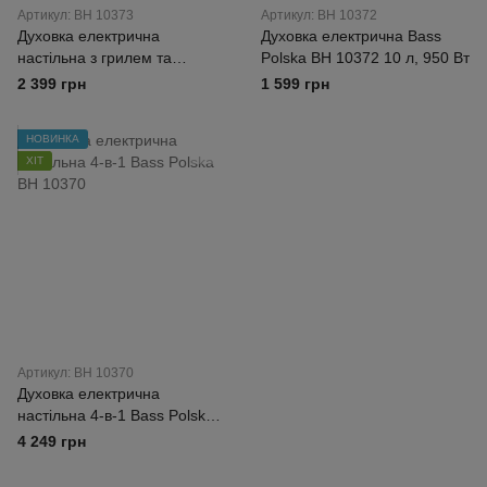
Артикул: BH 10373
Артикул: BH 10372
Духовка електрична
Духовка електрична Bass
настільна з грилем та
Polska BH 10372 10 л, 950 Вт
сушкою 15 л 1200 Вт Bass
2 399 грн
1 599 грн
Polska BH 10373
НОВИНКА
ХІТ
Артикул: BH 10370
Духовка електрична
настільна 4-в-1 Bass Polska
BH 10370
4 249 грн