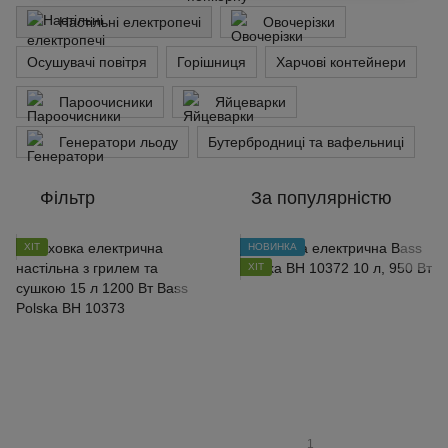
Настільні електропечі
Овочерізки
Осушувачі повітря
Горішниця
Харчові контейнери
Пароочисники
Яйцеварки
Генератори льоду
Бутербродниці та вафельниці
Фільтр
За популярністю
ХІТ
НОВИНКА
ХІТ
1