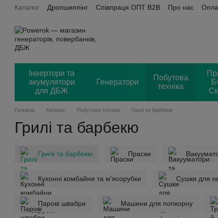
Каталог
Дропшиппінг
Співпраця ОПТ B2B
Про нас
Опла
Перейти до основного контенту
Power OK + Хорошоп
Відгуки
Інвертори та
Пр
Побутова
акумулятори
Генератори
Б
техніка
для ДБЖ
Ск
Головна
Каталог
Побутова техніка
Грилі та барбекю
Грилі та барбекю
Грилі та барбекю
Праски
Вакуумат
Кухонні комбайни та м'ясорубки
Сушки для ов
Парові швабри
Машини для попкорну