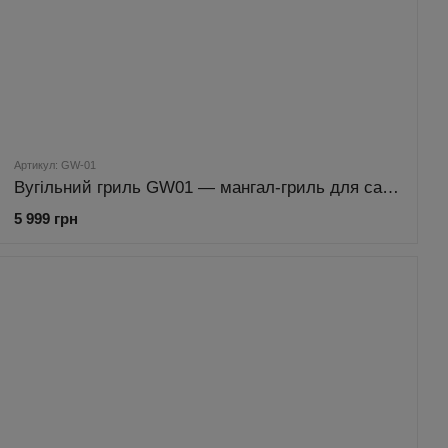
Артикул: GW-01
Вугільний гриль GW01 — мангал-гриль для саду, дачі та пікніка, переносний барбекю
5 999 грн