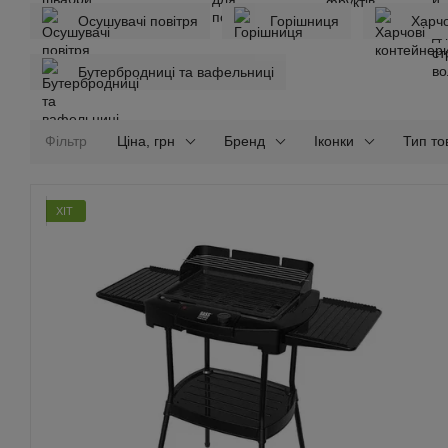
Осушувачі повітря
Горішниця
Харчо
Бутербродниці та вафельниці
Фільтр
Ціна, грн
Бренд
Іконки
Тип то
ХІТ