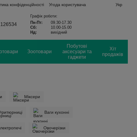
тика конфіденційності
Угода користувача
Укр
Графік роботи:
Пн-Пт:
09.30-17.30
2126534
Сб:
10.00-15.00
Нд:
вихідний
Побутові
Хіт
отовари
Зоотовари
аксесуари та
продажів
гаджети
и
Міксери
Фритюрниці
Ваги кухонні
електропечі
Овочерізки