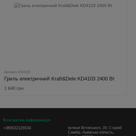
Артикул: KD4103
Гриль електричний Kraft&Dele KD4103 2400 Вт
1 640 грн
Контактна інформація
+380632126534
вулиця Вітовського, 39, Старий
Самбір, Львівська область,