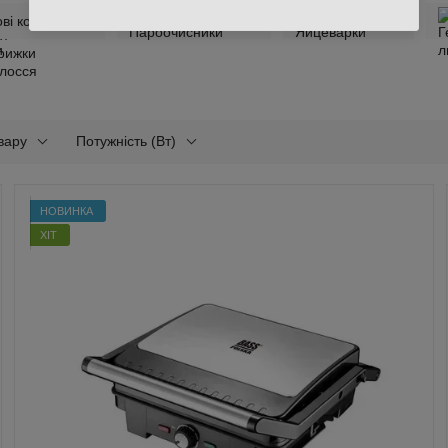
ві контейнери
Пароочисники
Яйцеварки
вару
Потужність (Вт)
НОВИНКА
ХІТ