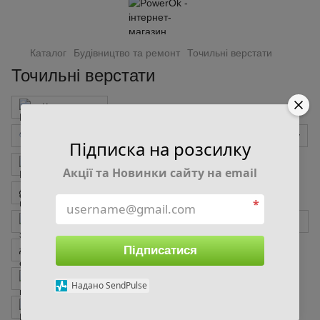
Каталог
Будівництво та ремонт
Точильні верстати
Точильні верстати
Компресори
Приналежності для компресорів та пневмоінструменту
Підписка на розсилку
Шуруповерти, дрилі, гайковерти
Акції та Новинки сайту на email
Болгарки, шліфмашинки
*
Аккумулятори, зарядні пристрої для електроінструменту
Підписатися
Шабельні пилки
Стелажі
Візок, комплект для переміщення
Верстаки
Надано SendPulse
Набори свердл
Набори ключів, інструментів