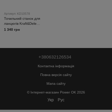
Артикул: KD10578
Точильний станок для
ланцюгів Kraft&Dele
KD10578, 100 Вт
1 340 грн
+380632126534
Контактна інформація
Повна версія сайту
Мапа сайту
© Інтернет-магазин Power OK 2026
Укр
Рус