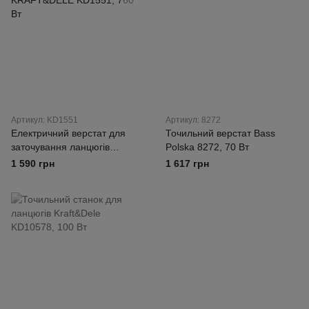
Артикул: KD1551
Артикул: 8272
Електричний верстат для
Точильний верстат Bass
заточування ланцюгів
Polska 8272, 70 Вт
KRAFT&DELE KD1551, 760
1 590 грн
1 617 грн
Вт