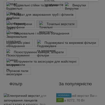
Будівельні стійки та драбини
Викрутки
Апарат для зварювання труб і фітингів
Термофени
Точильні верстати
Зварювальне і паяльне обладнання
Будівельні рівні
Подовжувачі та мережеві фільтри
Піскоструминні камери, апарати
Інструменти та аксесуари для майстерні
Стрічкові пили
Фільтр
За популярністю
НОВИНКА
ХІТ