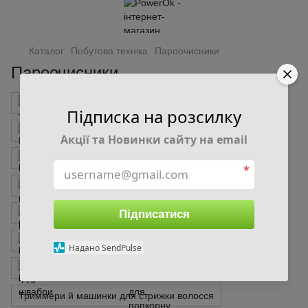
Каталог
Побутова техніка
Пароочисники
Пароочисники
Грилі та барбекю
Праски
Підписка на розсилку
Вакууматори та комплектуюючі
Блендери
Акції та Новинки сайту на email
Електрочайники
Міксери
*
Кухонні комбайни та м'ясорубки
Підписатися
Сушки для овочів та фруктів
Обігрівачі
Пилососи
Фритюрниці
Ваги кухонні
Надано SendPulse
Парові швабри
Машини для попкорну
Триммери й машинки для стрижки волосся