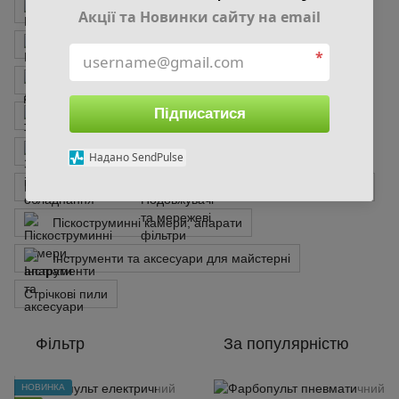
Набори свердл
Набори ключів, інструментів
Акції та Новинки сайту на email
Будівельні стійки та драбини
Викрутки
*
Апарат для зварювання труб і фітингів
Підписатися
Термофени
Точильні верстати
Зварювальне і паяльне обладнання
Надано SendPulse
Будівельні рівні
Подовжувачі та мережеві фільтри
Піскоструминні камери, апарати
Інструменти та аксесуари для майстерні
Стрічкові пили
Фільтр
За популярністю
НОВИНКА