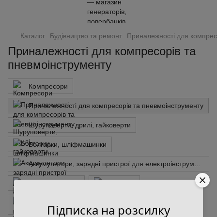
Каталог
Будівництво та ремонт
Приналежності для компрес
Приналежності для компресорів та
пневмоінструменту
Компресори
Приналежності для компресорів та пневмоінструменту
Шуруповерти, дрилі, гайковерти
Болгарки, шліфмашинки
Аккумулятори, зарядні пристрої для електроінструменту
Шабельні пилки
Стелажі
Візок, комплект для переміщення
Верстаки
Підписка на розсилку