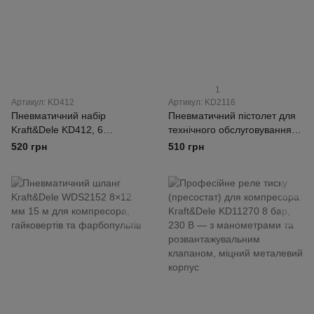
1
Артикул: KD412
Артикул: KD2116
Пневматичний набір
Пневматичний пістолет для
Kraft&Dele KD412, 6
технічного обслуговування
предметів, для компресора,
Kraft&Dele KD2116 для
520 грн
510 грн
з аксесуарами
компресора