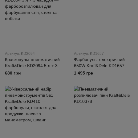
Артикул: KD2094
Артикул: KD1657
Краскопульт пневматичний
Фарбопульт електричний
Kraft&Dele KD2094 5 л + 3
650W Kraft&Dele KD1657
насадки —
680 грн
1 495 грн
фарборозпилювач для
фарбування стін, стелі та
побілки