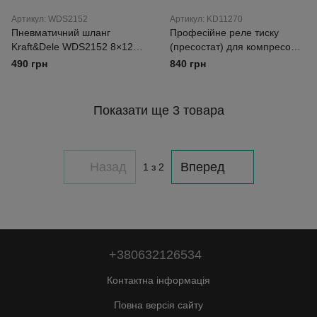
Артикул: WDS2152
Артикул: KD11270
Пневматичний шланг
Професійне реле тиску
Kraft&Dele WDS2152 8×12
(пресостат) для компресора
мм 15 м для компресора,
Kraft&Dele KD11270 8 бар,
490 грн
840 грн
гайковертів та фарбопультів
230 В — з манометрами та
розвантажувальним
клапаном, міцний металевий
Показати ще 3 товара
корпус
Назад
Вперед
1
з 2
+380632126534
Контактна інформація
Повна версія сайту