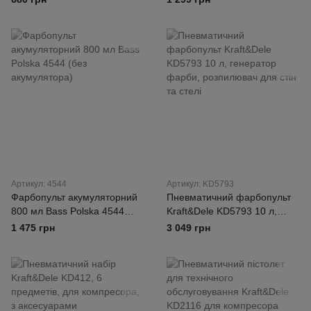
нанесення штукатурки та
будівельних сумішей
Артикул: 4544
Артикул: KD5793
Фарбопульт акумуляторний
Пневматичний фарбопульт
800 мл Bass Polska 4544
Kraft&Dele KD5793 10 л,
(без акумулятора)
генератор фарби,
1 475 грн
3 049 грн
розпилювач для стін та стелі