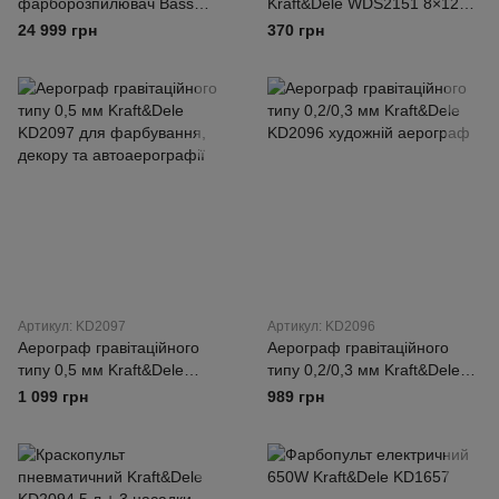
фарборозпилювач Bass
Kraft&Dele WDS2151 8×12
Polska 4532, 220 бар,
мм, 10 м для компресора,
24 999 грн
370 грн
мембранний, безповітряний
пневмоінструменту та
(Airless), для фарбування
фарбопульта
стін та фасадів
Артикул: KD2097
Артикул: KD2096
Аерограф гравітаційного
Аерограф гравітаційного
типу 0,5 мм Kraft&Dele
типу 0,2/0,3 мм Kraft&Dele
KD2097 для фарбування,
KD2096 художній аерограф
1 099 грн
989 грн
декору та автоаерографії