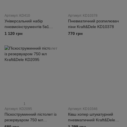
Артикул: KD410
Артикул: KD10378
Універсальний набір
Пневматичний розпилювач
пневмоінструментів 5в1
піни Kraft&Dele KD10378
Kraft&Dele KD410 —
1 120 грн
770 грн
фарбопульт, пістолет для
продувки, насос з
манометром, шланг
1
Артикул: KD2095
Артикул: KD10346
Піскоструминний пістолет із
Ківш хопер штукатурний
резервуаром 750 мл
пневматичний Kraft&Dele
Kraft&Dele KD2095
KD10346 — пістолет для
680 грн
1 299 грн