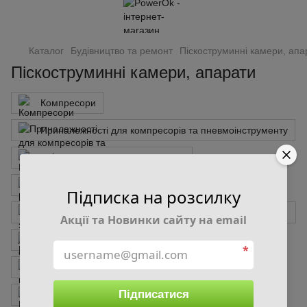
Каталог
Будівництво та ремонт
Піскоструминні камери, апа
Піскоструминні камери, апарати
Компресори
Приналежності для компресорів та пневмоінструменту
Шуруповерти, дрилі, гайковерти
Болгарки, шліфмашинки
Підписка на розсилку
Аккумулятори, зарядні пристрої для електроінструменту
Акції та Новинки сайту на email
Шабельні пилки
Стелажі
*
Візок, комплект для переміщення
Верстаки
Підписатися
Набори свердл
Набори ключів, інструментів