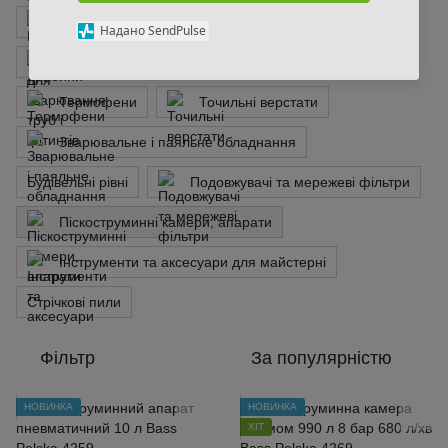
Будівельні стійки та драбини
Викрутки
Надано SendPulse
Апарат для зварювання труб і фітингів
Термофени
Точильні верстати
Зварювальне і паяльне обладнання
Будівельні рівні
Подовжувачі та мережеві фільтри
Піскоструминні камери, апарати
Інструменти та аксесуари для майстерні
Стрічкові пили
Фільтр
За популярністю
НОВИНКА
НОВИНКА
ХІТ