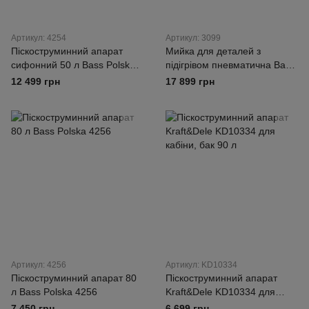
Артикул: 4254
Артикул: 3099
Піскоструминний апарат
Мийка для деталей з
сифонний 50 л Bass Polska
підігрівом пневматична Bass
4254
Polska 3099
12 499 грн
17 899 грн
Артикул: 4256
Артикул: KD10334
Піскоструминний апарат 80
Піскоструминний апарат
л Bass Polska 4256
Kraft&Dele KD10334 для
кабіни, бак 90 л
7 450 грн
6 699 грн