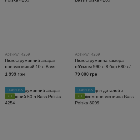
Артикул: 4259
Артикул: 4269
Піскоструминний апарат
Піскоструминна камера
пневматичний 10 л Bass
об'ємом 990 л 8 бар 680 л/хв
Polska 4259
Bass Polska 4269
1 999 грн
79 000 грн
НОВИНКА
НОВИНКА
ХІТ
ХІТ