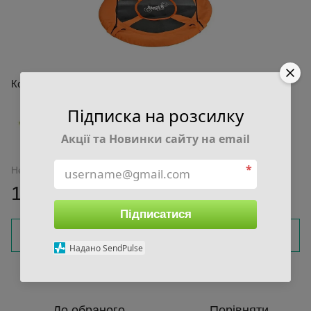
Колір
Підписка на розсилку
Акції та Новинки сайту на email
*
Немає в наявності
1 349 грн
Підписатися
Повідомити, коли з'явиться
Надано SendPulse
Увійти
для відображення накопичувальної знижки
%
До обраного
Порівняти