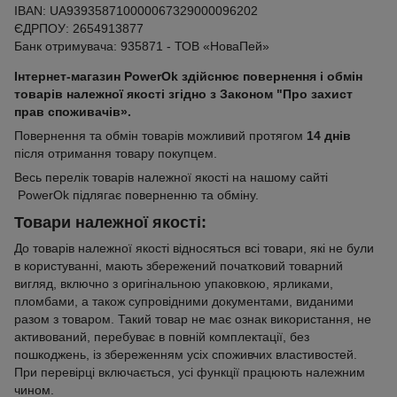
IBAN: UA939358710000067329000096202
ЄДРПОУ: 2654913877
Банк отримувача: 935871 - ТОВ «НоваПей»
Інтернет-магазин PowerOk здійснює повернення і обмін
товарів належної якості згідно з Законом "Про захист
прав споживачів».
Повернення та обмін товарів можливий протягом
14 днів
після отримання товару покупцем.
Весь перелік товарів належної якості на нашому сайті
PowerOk підлягає поверненню та обміну.
Товари належної якості:
До товарів належної якості відносяться всі товари, які не були
в користуванні, мають збережений початковий товарний
вигляд, включно з оригінальною упаковкою, ярликами,
пломбами, а також супровідними документами, виданими
разом з товаром. Такий товар не має ознак використання, не
активований, перебуває в повній комплектації, без
пошкоджень, із збереженням усіх споживчих властивостей.
При перевірці включається, усі функції працюють належним
чином.