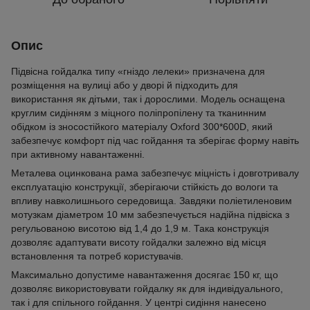
Опис
Підвісна гойдалка типу «гніздо лелеки» призначена для
розміщення на вулиці або у дворі й підходить для
використання як дітьми, так і дорослими. Модель оснащена
круглим сидінням з міцного поліпропілену та тканинним
обідком із зносостійкого матеріалу Oxford 300*600D, який
забезпечує комфорт під час гойдання та зберігає форму навіть
при активному навантаженні.
Металева оцинкована рама забезпечує міцність і довготривалу
експлуатацію конструкції, зберігаючи стійкість до вологи та
впливу навколишнього середовища. Завдяки поліетиленовим
мотузкам діаметром 10 мм забезпечується надійна підвіска з
регульованою висотою від 1,4 до 1,9 м. Така конструкція
дозволяє адаптувати висоту гойдалки залежно від місця
встановлення та потреб користувачів.
Максимально допустиме навантаження досягає 150 кг, що
дозволяє використовувати гойдалку як для індивідуального,
так і для спільного гойдання. У центрі сидіння нанесено