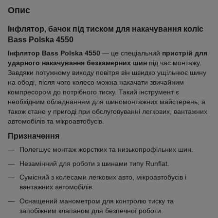
Опис
Інфлятор, бачок під тиском для накачування коліс
Bass Polska 4550
Інфлятор Bass Polska 4550
— це спеціальний
пристрій для
ударного накачування безкамерних шин
під час монтажу.
Завдяки потужному виходу повітря він швидко ущільнює шину
на ободі, після чого колесо можна накачати звичайним
компресором до потрібного тиску. Такий інструмент є
необхідним обладнанням для шиномонтажних майстерень, а
також стане у пригоді при обслуговуванні легкових, вантажних
автомобілів та мікроавтобусів.
Призначення
Полегшує монтаж жорстких та низькопрофільних шин.
Незамінний для роботи з шинами типу Runflat.
Сумісний з колесами легкових авто, мікроавтобусів і
вантажних автомобілів.
Оснащений манометром для контролю тиску та
запобіжним клапаном для безпечної роботи.