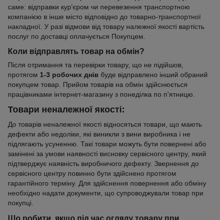
саме: відправки кур'єром чи перевезення транспортною
компанією в інше місто відповідно до товарно-транспортної
накладної. У разі відмови від товару належної якості вартість
послуг по доставці оплачується Покупцем.
Коли відправлять товар на обмін?
Після отримання та перевірки товару, що не підійшов,
протягом
1-3 робочих днів
буде відправлено інший обраний
покупцем товар. Прийом товарів на обмін здійснюється
працівниками інтернет-магазину з понеділка по п'ятницю.
Товари неналежної якості:
До товарів неналежної якості відносяться товари, що мають
дефекти або недоліки, які виникли з вини виробника і не
підлягають усуненню. Такі товари можуть бути повернені або
замінені за умови наявності висновку сервісного центру, який
підтверджує наявність виробничого дефекту. Звернення до
сервісного центру повинно бути здійснено протягом
гарантійного терміну. Для здійснення повернення або обміну
необхідно надати документи, що супроводжували товар при
покупці.
Що робити, якщо під час огляду товару при