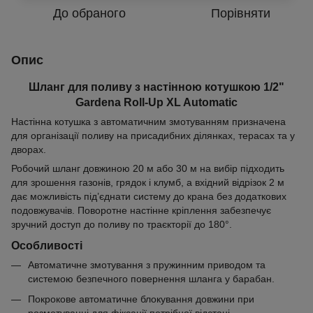
До обраного
Порівняти
Опис
Шланг для поливу з настінною котушкою 1/2"
Gardena Roll-Up XL Automatic
Настінна котушка з автоматичним змотуванням призначена
для організації поливу на присадибних ділянках, терасах та у
дворах.
Робочий шланг довжиною 20 м або 30 м на вибір підходить
для зрошення газонів, грядок і клумб, а вхідний відрізок 2 м
дає можливість під’єднати систему до крана без додаткових
подовжувачів. Поворотне настінне кріплення забезпечує
зручний доступ до поливу по траєкторії до 180°.
Особливості
Автоматичне змотування з пружинним приводом та
системою безпечного повернення шланга у барабан.
Покрокове автоматичне блокування довжини при
розмотуванні для фіксації потрібної відстані.