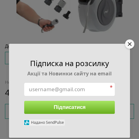
Довжина шланга
20 м
30 м
Підписка на розсилку
Акції та Новинки сайту на email
Немає в наявності
*
4 850 грн
Підписатися
Повідомити, коли з'явиться
Надано SendPulse
Увійти
для відображення накопичувальної знижки
%