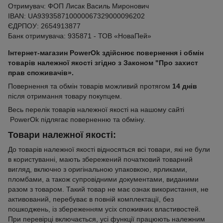
Отримувач: ФОП Лисак Василь Миронович
IBAN: UA939358710000067329000096202
ЄДРПОУ: 2654913877
Банк отримувача: 935871 - ТОВ «НоваПей»
Інтернет-магазин PowerOk здійснює повернення і обмін
товарів належної якості згідно з Законом "Про захист
прав споживачів».
Повернення та обмін товарів можливий протягом
14 днів
після отримання товару покупцем.
Весь перелік товарів належної якості на нашому сайті
PowerOk підлягає поверненню та обміну.
Товари належної якості:
До товарів належної якості відносяться всі товари, які не були
в користуванні, мають збережений початковий товарний
вигляд, включно з оригінальною упаковкою, ярликами,
пломбами, а також супровідними документами, виданими
разом з товаром. Такий товар не має ознак використання, не
активований, перебуває в повній комплектації, без
пошкоджень, із збереженням усіх споживчих властивостей.
При перевірці включається, усі функції працюють належним