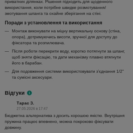
приватних ділянках. Рішення підходить для щоденного
використання, коли потрібне швидке розмотування/
змотування шланга та охайне зберігання на стіні.
Поради з установлення та використання
Монтаж виконувати на міцну вертикальну основу (стіна,
опора), дотримуючись висоти, зручної для доступу до
фіксатора та розпилювача.
Після роботи перекрити воду, коротко потягнути за шланг,
щоб зняти фіксацію, та дати механізму плавно втягнути
його в барабан.
Для подовження системи використовувати з’єднання 1/2"
та сумісні аксесуари.
Відгуки
1
Тарас З.
27.05.2026 в 17:47
Бюджетна альтернатива з досить хорошою якістю. Внутрішня
пружина працює впевнено, можна покроково фіксувати
довжину.