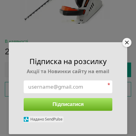
В наявності
2 715 грн
Підписка на розсилку
Купити
Акції та Новинки сайту на email
*
Замовити швидко
Підписатися
Увійти
для відображення накопичувальної знижки
%
Надано SendPulse
До обраного
Порівняти