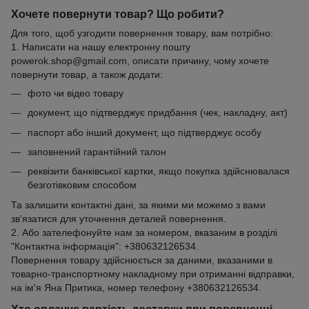
Хочете повернути товар? Що робити?
Для того, щоб узгодити повернення товару, вам потрібно:
1. Написати на нашу електронну пошту
powerok.shop@gmail.com, описати причину, чому хочете
повернути товар, а також додати:
фото чи відео товару
документ, що підтверджує придбання (чек, накладну, акт)
паспорт або інший документ, що підтверджує особу
заповнений гарантійний талон
реквізити банківської картки, якщо покупка здійснювалася
безготівковим способом
Та залишити контактні дані, за якими ми можемо з вами
зв'язатися для уточнення деталей повернення.
2. Або зателефонуйте нам за номером, вказаним в розділі
"Контактна інформація": +380632126534.
Повернення товару здійснюється за даними, вказаними в
товарно-транспортному накладному при отриманні відправки,
на ім'я Яна Притика, номер телефону +380632126534.
Хто оплачує вартість доставки при поверненні