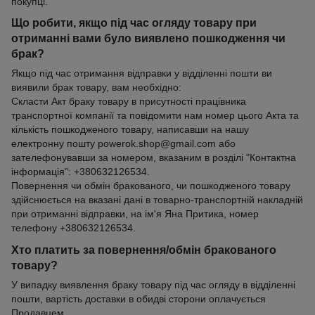
покупці.
Що робити, якщо під час огляду товару при
отриманні вами було виявлено пошкодження чи
брак?
Якщо під час отримання відправки у відділенні пошти ви
виявили брак товару, вам необхідно:
Скласти Акт браку товару в присутності працівника
транспортної компанії та повідомити нам номер цього Акта та
кількість пошкодженого товару, написавши на нашу
електронну пошту powerok.shop@gmail.com або
зателефонувавши за номером, вказаним в розділі "Контактна
інформація": +380632126534.
Повернення чи обмін бракованого, чи пошкодженого товару
здійснюється на вказані дані в товарно-транспортній накладній
при отриманні відправки, на ім'я Яна Притика, номер
телефону +380632126534.
Хто платить за повернення/обмін бракованого
товару?
У випадку виявлення браку товару під час огляду в відділенні
пошти, вартість доставки в обидві сторони оплачується
Продавцем.