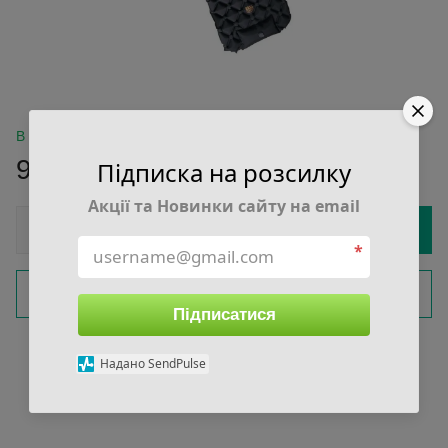
В наявності
985 грн
Підписка на розсилку
Акції та Новинки сайту на email
Купити
*
Замовити швидко
Підписатися
Увійти
для відображення накопичувальної знижки
%
Надано SendPulse
До обраного
Порівняти