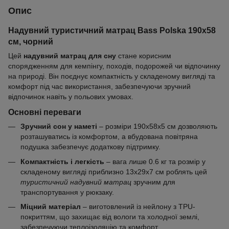
Опис
Надувний туристичний матрац Bass Polska 190х58
см, чорний
Цей
надувний матрац для сну
стане корисним
спорядженням для кемпінгу, походів, подорожей чи відпочинку
на природі. Він поєднує компактність у складеному вигляді та
комфорт під час використання, забезпечуючи зручний
відпочинок навіть у польових умовах.
Основні переваги
Зручний сон у наметі
– розміри 190х58х5 см дозволяють
розташуватись із комфортом, а вбудована повітряна
подушка забезпечує додаткову підтримку.
Компактність і легкість
– вага лише 0.6 кг та розмір у
складеному вигляді приблизно 13х29х7 см роблять цей
туристичний надувний матрац
зручним для
транспортування у рюкзаку.
Міцний матеріал
– виготовлений із нейлону з TPU-
покриттям, що захищає від вологи та холодної землі,
забезпечуючи теплоізоляцію та комфорт.