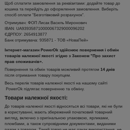
Щоб сплатити замовлення за реквізитами: додайте товар до
кошика та перейдіть до оформлення замовлення. Виберіть
спосіб оплати "Безготівковий розрахунок".
Отримувач: ФОП Лисак Василь Миронович
IBAN: UA939358710000067329000096202
ЄДРПОУ: 2654913877
Банк отримувача: 935871 - ТОВ «НоваПей»
Інтернет-магазин PowerOk здійснює повернення і обмін
товарів належної якості згідно з Законом "Про захист
прав споживачів».
Повернення та обмін товарів можливий протягом
14 днів
після отримання товару покупцем.
Весь перелік товарів належної якості на нашому сайті
PowerOk підлягає поверненню та обміну.
Товари належної якості:
До товарів належної якості відносяться всі товари, які не були
в користуванні, мають збережений початковий товарний
вигляд, включно з оригінальною упаковкою, ярликами,
пломбами, а також супровідними документами, виданими
разом з товаром. Такий товар не має ознак використання, не