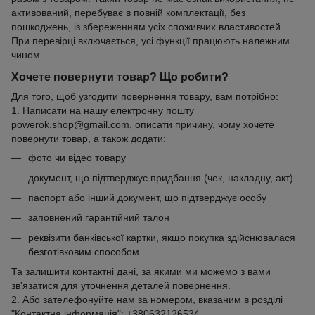
активований, перебуває в повній комплектації, без
пошкоджень, із збереженням усіх споживчих властивостей.
При перевірці включається, усі функції працюють належним
чином.
Хочете повернути товар? Що робити?
Для того, щоб узгодити повернення товару, вам потрібно:
1. Написати на нашу електронну пошту
powerok.shop@gmail.com, описати причину, чому хочете
повернути товар, а також додати:
фото чи відео товару
документ, що підтверджує придбання (чек, накладну, акт)
паспорт або інший документ, що підтверджує особу
заповнений гарантійний талон
реквізити банківської картки, якщо покупка здійснювалася
безготівковим способом
Та залишити контактні дані, за якими ми можемо з вами
зв'язатися для уточнення деталей повернення.
2. Або зателефонуйте нам за номером, вказаним в розділі
"Контактна інформація": +380632126534.