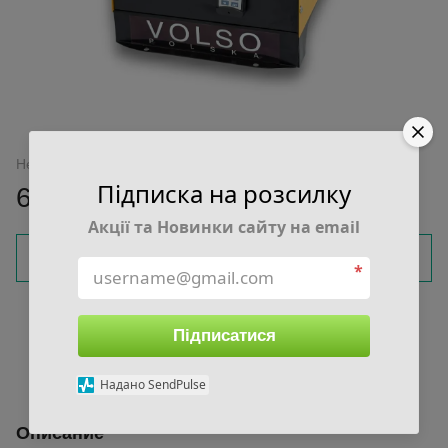
Нет в наличии
Підписка на розсилку
6 350 грн
Акції та Новинки сайту на email
Сообщить, когда появится
*
Войти
для отображения накопительной скидки
%
Підписатися
В избранное
К сравнению
Надано SendPulse
Описание