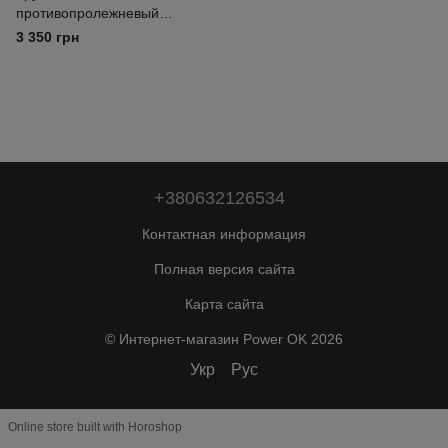
противопролежневый
матрас Bass Polska BH
3 350 грн
12827 с бесшумным
насосом, компрессорный
антипролежневый матрас
для лежачих больных,
медицинский трубчатый
матрас для домашнего
ухода
+380632126534
Контактная информация
Полная версия сайта
Карта сайта
© Интернет-магазин Power OK 2026
Укр
Рус
Online store built with Horoshop