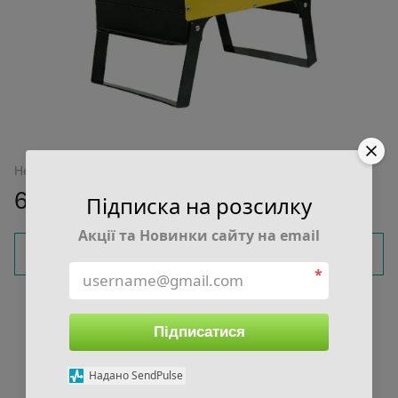
Нет в наличии
6 299 грн
Підписка на розсилку
Акції та Новинки сайту на email
Сообщить, когда появится
*
Войти
для отображения накопительной скидки
%
Підписатися
В избранное
К сравнению
Надано SendPulse