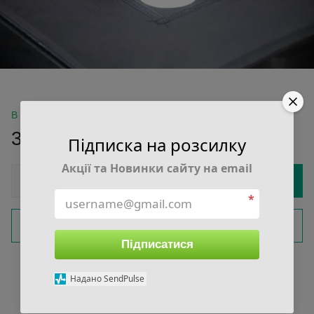
В наличии
3 999 грн
Підписка на розсилку
Акції та Новинки сайту на email
Купить
*
Быстрый заказ
Підписатися
Войти
для отображения накопительной скидки
%
Надано SendPulse
В избранное
К сравнению