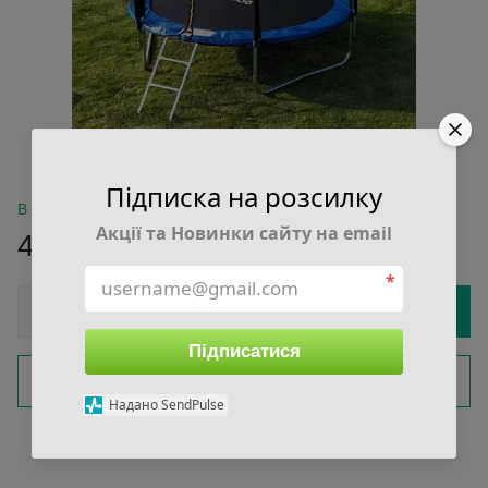
Підписка на розсилку
В наличии
Акції та Новинки сайту на email
4 500 грн
*
Купить
Підписатися
Быстрый заказ
Надано SendPulse
Войти
для отображения накопительной скидки
%