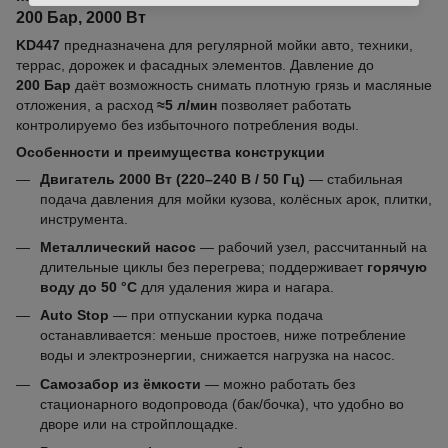
200 Бар, 2000 Вт
KD447
предназначена для регулярной мойки авто, техники,
террас, дорожек и фасадных элементов. Давление до
200 Бар
даёт возможность снимать плотную грязь и масляные
отложения, а расход
≈5 л/мин
позволяет работать
контролируемо без избыточного потребления воды.
Особенности и преимущества конструкции
Двигатель 2000 Вт (220–240 В / 50 Гц)
— стабильная
подача давления для мойки кузова, колёсных арок, плитки,
инструмента.
Металлический насос
— рабочий узел, рассчитанный на
длительные циклы без перегрева; поддерживает
горячую
воду до 50 °C
для удаления жира и нагара.
Auto Stop
— при отпускании курка подача
останавливается: меньше простоев, ниже потребление
воды и электроэнергии, снижается нагрузка на насос.
Самозабор из ёмкости
— можно работать без
стационарного водопровода (бак/бочка), что удобно во
дворе или на стройплощадке.