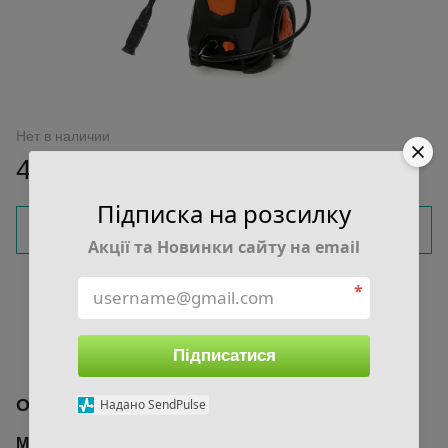
Нет в наличии
4 300 грн
Підписка на розсилку
Сообщить, когда появится
Акції та Новинки сайту на email
Войти
для отображения накопительной скидки
%
*
В избранное
К сравнению
Підписатися
Описание
Надано SendPulse
Мойка высокого давления Kraft&Dele KD447 —