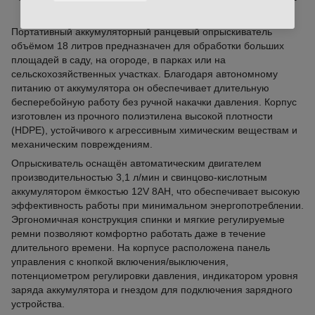
AOK1657 для быстрой обработки сада, огорода
Портативный аккумуляторный ранцевый опрыскиватель
объёмом 18 литров предназначен для обработки больших
площадей в саду, на огороде, в парках или на
сельскохозяйственных участках. Благодаря автономному
питанию от аккумулятора он обеспечивает длительную
бесперебойную работу без ручной накачки давления. Корпус
изготовлен из прочного полиэтилена высокой плотности
(HDPE), устойчивого к агрессивным химическим веществам и
механическим повреждениям.
Опрыскиватель оснащён автоматическим двигателем
производительностью 3,1 л/мин и свинцово-кислотным
аккумулятором ёмкостью 12V 8AH, что обеспечивает высокую
эффективность работы при минимальном энергопотреблении.
Эргономичная конструкция спинки и мягкие регулируемые
ремни позволяют комфортно работать даже в течение
длительного времени. На корпусе расположена панель
управления с кнопкой включения/выключения,
потенциометром регулировки давления, индикатором уровня
заряда аккумулятора и гнездом для подключения зарядного
устройства.