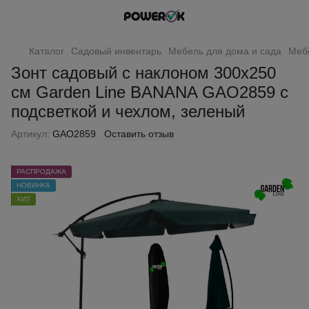
Каталог
Садовый инвентарь
Мебель для дома и сада
Меб
Зонт садовый с наклоном 300х250
см Garden Line BANANA GAO2859 с
подсветкой и чехлом, зеленый
Артикул:
GAO2859
Оставить отзыв
РАСПРОДАЖА
НОВИНКА
ХИТ