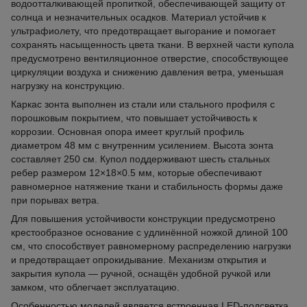
водоотталкивающей пропиткой, обеспечивающей защиту от
солнца и незначительных осадков. Материал устойчив к
ультрафиолету, что предотвращает выгорание и помогает
сохранять насыщенность цвета ткани. В верхней части купола
предусмотрено вентиляционное отверстие, способствующее
циркуляции воздуха и снижению давления ветра, уменьшая
нагрузку на конструкцию.
Каркас зонта выполнен из стали или стального профиля с
порошковым покрытием, что повышает устойчивость к
коррозии. Основная опора имеет круглый профиль
диаметром 48 мм с внутренним усилением. Высота зонта
составляет 250 см. Купол поддерживают шесть стальных
ребер размером 12×18×0.5 мм, которые обеспечивают
равномерное натяжение ткани и стабильность формы даже
при порывах ветра.
Для повышения устойчивости конструкции предусмотрено
крестообразное основание с удлинённой ножкой длиной 100
см, что способствует равномерному распределению нагрузки
и предотвращает опрокидывание. Механизм открытия и
закрытия купола — ручной, оснащён удобной ручкой или
замком, что облегчает эксплуатацию.
Особенностью моделей является встроенная LED-подсветка,