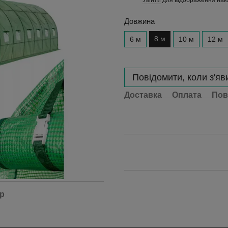
%
Довжина
8 м
6 м
10 м
12 м
Повідомити, коли з'яв
Доставка
Оплата
Пов
ар