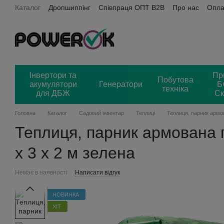
Каталог
Дропшиппінг
Співпраця ОПТ B2B
Про нас
Опла
Перейти до основного контенту
Power OK + Хорошоп
Відгуки
Інвертори та
Пр
Побутова
акумулятори
Генератори
Б
техніка
для ДБЖ
Ск
Головна
Каталог
Садовий інвентар
Теплиці
Теплиця, парник армо
Теплиця, парник армована 
х 3 х 2 м зелена
Немає в наявності
Написати відгук
НОВИНКА
ХІТ