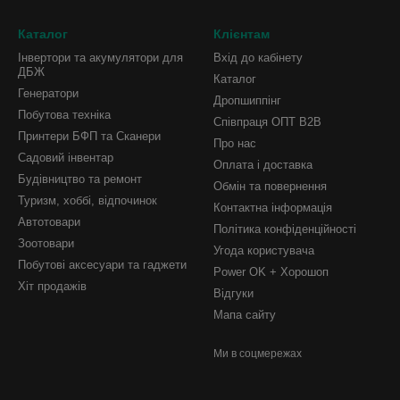
Каталог
Клієнтам
Інвертори та акумулятори для
Вхід до кабінету
ДБЖ
Каталог
Генератори
Дропшиппінг
Побутова техніка
Співпраця ОПТ B2B
Принтери БФП та Сканери
Про нас
Садовий інвентар
Оплата і доставка
Будівництво та ремонт
Обмін та повернення
Туризм, хоббі, відпочинок
Контактна інформація
Автотовари
Політика конфіденційності
Зоотовари
Угода користувача
Побутові аксесуари та гаджети
Power OK + Хорошоп
Хіт продажів
Відгуки
Мапа сайту
Ми в соцмережах