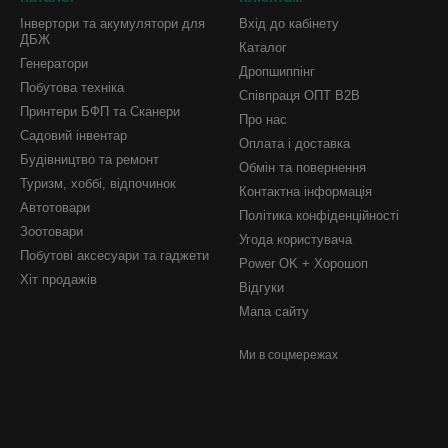
Інвертори та акумулятори для
Вхід до кабінету
ДБЖ
Каталог
Генератори
Дропшиппінг
Побутова техніка
Співпраця ОПТ B2B
Принтери БФП та Сканери
Про нас
Садовий інвентар
Оплата і доставка
Будівництво та ремонт
Обмін та повернення
Туризм, хоббі, відпочинок
Контактна інформація
Автотовари
Політика конфіденційності
Зоотовари
Угода користувача
Побутові аксесуари та гаджети
Power OK + Хорошоп
Хіт продажів
Відгуки
Мапа сайту
Ми в соцмережах