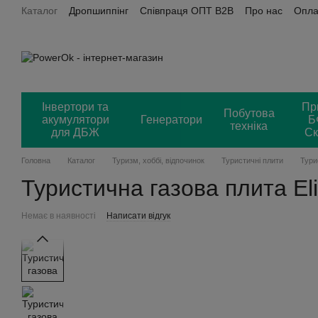
Каталог
Дропшиппінг
Співпраця ОПТ B2B
Про нас
Опла
Перейти до основного контенту
Power OK + Хорошоп
Відгуки
Інвертори та
Пр
Побутова
акумулятори
Генератори
Б
техніка
для ДБЖ
Ск
Головна
Каталог
Туризм, хоббі, відпочинок
Туристичні плити
Тури
Туристична газова плита E
Немає в наявності
Написати відгук