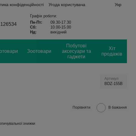
тика конфіденційності
Угода користувача
Укр
Графік роботи:
Пн-Пт:
09.30-17.30
2126534
Сб:
10.00-15.00
Нд:
вихідний
Побутові
Хіт
отовари
Зоотовари
аксесуари та
продажів
гаджети
Артикул
BDZ-155B
Порівняти
В бажання
опичувальної знижки