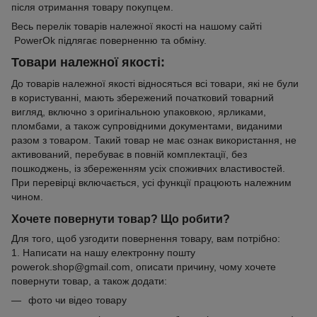
після отримання товару покупцем.
Весь перелік товарів належної якості на нашому сайті
PowerOk підлягає поверненню та обміну.
Товари належної якості:
До товарів належної якості відносяться всі товари, які не були
в користуванні, мають збережений початковий товарний
вигляд, включно з оригінальною упаковкою, ярликами,
пломбами, а також супровідними документами, виданими
разом з товаром. Такий товар не має ознак використання, не
активований, перебуває в повній комплектації, без
пошкоджень, із збереженням усіх споживчих властивостей.
При перевірці включається, усі функції працюють належним
чином.
Хочете повернути товар? Що робити?
Для того, щоб узгодити повернення товару, вам потрібно:
1. Написати на нашу електронну пошту
powerok.shop@gmail.com, описати причину, чому хочете
повернути товар, а також додати:
фото чи відео товару