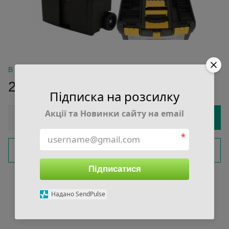
В наявності
2 500 грн
Підписка на розсилку
Акції та Новинки сайту на email
Купити
*
Замовити швидко
Підписатися
Увійти
для відображення накопичувальної знижки
%
Надано SendPulse
До обраного
Порівняти