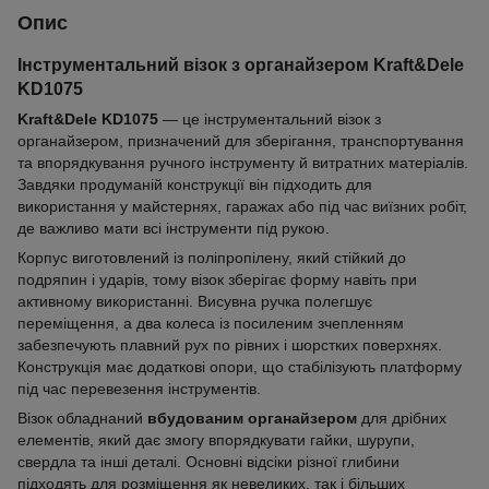
Опис
Інструментальний візок з органайзером Kraft&Dele
KD1075
Kraft&Dele KD1075
— це інструментальний візок з
органайзером, призначений для зберігання, транспортування
та впорядкування ручного інструменту й витратних матеріалів.
Завдяки продуманій конструкції він підходить для
використання у майстернях, гаражах або під час виїзних робіт,
де важливо мати всі інструменти під рукою.
Корпус виготовлений із поліпропілену, який стійкий до
подряпин і ударів, тому візок зберігає форму навіть при
активному використанні. Висувна ручка полегшує
переміщення, а два колеса із посиленим зчепленням
забезпечують плавний рух по рівних і шорстких поверхнях.
Конструкція має додаткові опори, що стабілізують платформу
під час перевезення інструментів.
Візок обладнаний
вбудованим органайзером
для дрібних
елементів, який дає змогу впорядкувати гайки, шурупи,
свердла та інші деталі. Основні відсіки різної глибини
підходять для розміщення як невеликих, так і більших