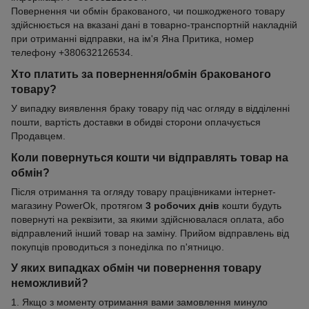
Повернення чи обмін бракованого, чи пошкодженого товару
здійснюється на вказані дані в товарно-транспортній накладній
при отриманні відправки, на ім'я Яна Притика, номер
телефону +380632126534.
Хто платить за повернення/обмін бракованого
товару?
У випадку виявлення браку товару під час огляду в відділенні
пошти, вартість доставки в обидві сторони оплачується
Продавцем.
Коли повернуться кошти чи відправлять товар на
обмін?
Після отримання та огляду товару працівниками інтернет-
магазину PowerOk, протягом
3 робочих днів
кошти будуть
повернуті на реквізити, за якими здійснювалася оплата, або
відправлений інший товар на заміну. Прийом відправлень від
покупців проводиться з понеділка по п'ятницю.
У яких випадках обмін чи повернення товару
неможливий?
1. Якщо з моменту отримання вами замовлення минуло