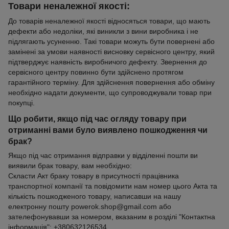
Товари неналежної якості:
До товарів неналежної якості відносяться товари, що мають
дефекти або недоліки, які виникли з вини виробника і не
підлягають усуненню. Такі товари можуть бути повернені або
замінені за умови наявності висновку сервісного центру, який
підтверджує наявність виробничого дефекту. Звернення до
сервісного центру повинно бути здійснено протягом
гарантійного терміну. Для здійснення повернення або обміну
необхідно надати документи, що супроводжували товар при
покупці.
Що робити, якщо під час огляду товару при
отриманні вами було виявлено пошкодження чи
брак?
Якщо під час отримання відправки у відділенні пошти ви
виявили брак товару, вам необхідно:
Скласти Акт браку товару в присутності працівника
транспортної компанії та повідомити нам номер цього Акта та
кількість пошкодженого товару, написавши на нашу
електронну пошту powerok.shop@gmail.com або
зателефонувавши за номером, вказаним в розділі "Контактна
інформація": +380632126534.