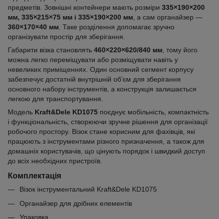
предметів. Зовнішні контейнери мають розміри
335×190×200
мм, 335×215×75 мм і 335×190×200 мм
, а сам органайзер —
360×170×40 мм
. Таке розділення допомагає зручно
організувати простір для зберігання.
Габарити візка становлять
460×220×620/840 мм
, тому його
можна легко переміщувати або розміщувати навіть у
невеликих приміщеннях. Один основний сегмент корпусу
забезпечує достатній внутрішній об’єм для зберігання
основного набору інструментів, а конструкція залишається
легкою для транспортування.
Модель
Kraft&Dele KD1075
поєднує мобільність, компактність
і функціональність, створюючи зручне рішення для організації
робочого простору. Візок стане корисним для фахівців, які
працюють з інструментами різного призначення, а також для
домашніх користувачів, що цінують порядок і швидкий доступ
до всіх необхідних пристроїв.
Комплектація
Візок інструментальний Kraft&Dele KD1075
Органайзер для дрібних елементів
Упаковка