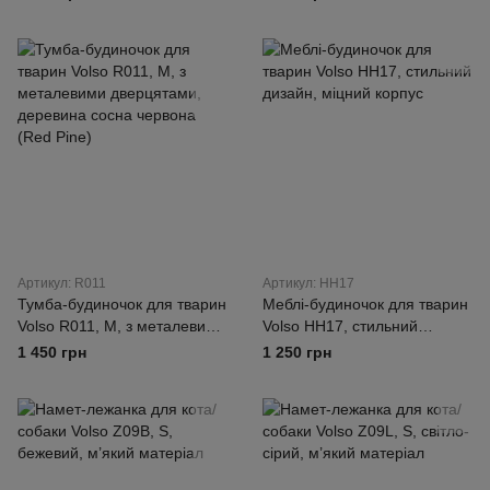
ременем Volso ZK05Be
Артикул: R011
Артикул: HH17
Тумба-будиночок для тварин
Меблі-будиночок для тварин
Volso R011, M, з металевими
Volso HH17, стильний
дверцятами, деревина сосна
дизайн, міцний корпус
1 450 грн
1 250 грн
червона (Red Pine)