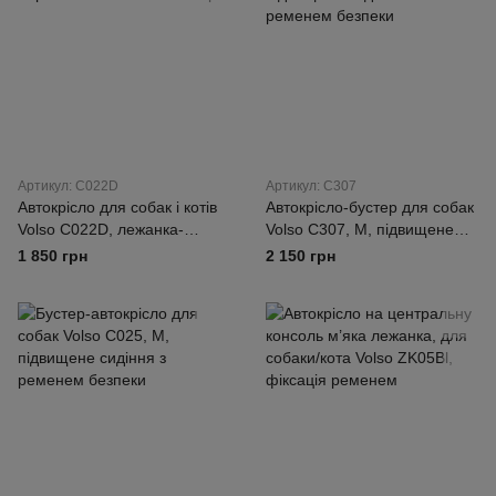
Артикул: C022D
Артикул: C307
Автокрісло для собак і котів
Автокрісло-бустер для собак
Volso C022D, лежанка-
Volso C307, M, підвищене
переноска в авто темно-сіре
сидіння з ременем безпеки
1 850 грн
2 150 грн