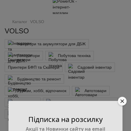
Каталог
VOLSO
VOLSO
Інвертори та акумулятори для ДБЖ
Генератори
Побутова техніка
Принтери БФП та Сканери
Садовий інвентар
Будівництво та ремонт
Туризм, хоббі, відпочинок
Автотовари
Зоотовари
Побутові аксесуари та гаджети
Хіт продажів
Підписка на розсилку
Акції та Новинки сайту на email