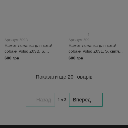
1
Артикул: Z09B
Артикул: Z09L
Намет-лежанка для кота/
Намет-лежанка для кота/
собаки Volso Z09B, S,
собаки Volso Z09L, S, світло-
бежевий, м’який матеріал
сірий, м’який матеріал
600 грн
600 грн
Показати ще 20 товарів
Назад
Вперед
1
з 3