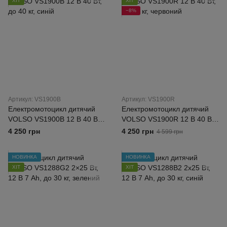
ХІТ
ХІТ
−8%
Артикул: VS1900B
Артикул: VS1900R
Електромотоцикл дитячий
Електромотоцикл дитячий
VOLSO VS1900B 12 В 40 Вт,
VOLSO VS1900R 12 В 40 Вт,
до 40 кг, синій
до 40 кг, червоний
4 250 грн
4 250 грн
4 599 грн
НОВИНКА
НОВИНКА
ХІТ
ХІТ