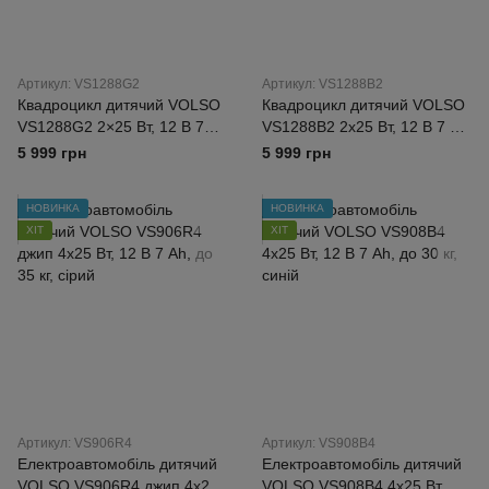
Артикул: VS1288G2
Артикул: VS1288B2
Квадроцикл дитячий VOLSO
Квадроцикл дитячий VOLSO
VS1288G2 2×25 Вт, 12 В 7
VS1288B2 2х25 Вт, 12 В 7 Ah,
Ah, до 30 кг, зелений
до 30 кг, синій
5 999 грн
5 999 грн
НОВИНКА
НОВИНКА
ХІТ
ХІТ
Артикул: VS906R4
Артикул: VS908B4
Електроавтомобіль дитячий
Електроавтомобіль дитячий
VOLSO VS906R4 джип 4х25
VOLSO VS908B4 4х25 Вт, 12