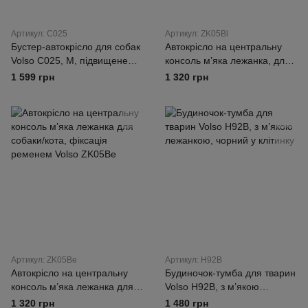
Артикул: C025
Артикул: ZK05Bl
Бустер-автокрісло для собак
Автокрісло на центральну
Volso C025, M, підвищене
консоль м’яка лежанка, для
сидіння з ременем безпеки
собаки/кота Volso ZK05Bl,
1 599 грн
1 320 грн
фіксація ременем
Артикул: ZK05Be
Артикул: H92B
Автокрісло на центральну
Будиночок-тумба для тварин
консоль м’яка лежанка для
Volso H92B, з м’якою
собаки/кота, фіксація
лежанкою, чорний у клітинку
1 320 грн
1 480 грн