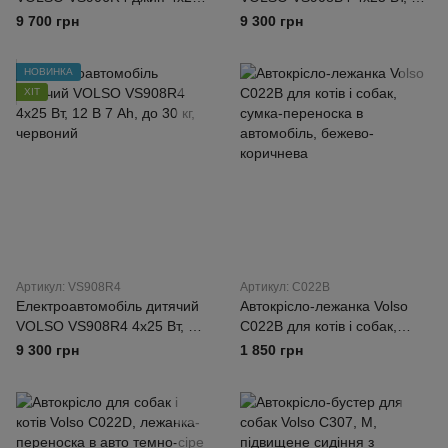
Вт, 12 В 7 Ah, до 35 кг, сірий
В 7 Ah, до 30 кг, синій
9 700 грн
9 300 грн
НОВИНКА
ХІТ
Артикул: VS908R4
Артикул: C022B
Електроавтомобіль дитячий
Автокрісло-лежанка Volso
VOLSO VS908R4 4х25 Вт, 12
C022B для котів і собак,
В 7 Ah, до 30 кг, червоний
сумка-переноска в
9 300 грн
1 850 грн
автомобіль, бежево-
коричнева