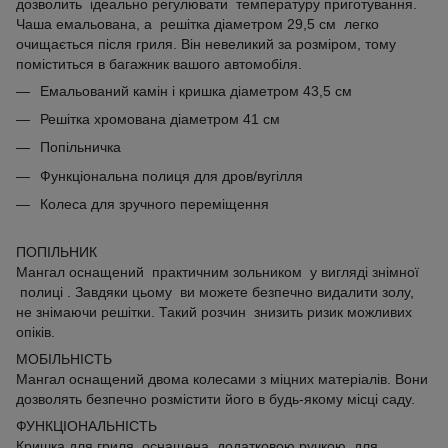
дозволить ідеально регулювати температуру приготування.
Чаша емальована, а решітка діаметром 29,5 см легко
очищається після гриля. Він невеликий за розміром, тому
поміститься в багажник вашого автомобіля.
Емальований камін і кришка діаметром 43,5 см
Решітка хромована діаметром 41 см
Попільничка
Функціональна полиця для дров/вугілля
Колеса для зручного переміщення
ПОПІЛЬНИК
Мангал оснащений практичним зольником у вигляді знімної
полиці . Завдяки цьому ви можете безпечно видалити золу,
не знімаючи решітки. Такий розчин знизить ризик можливих
опіків.
МОБІЛЬНІСТЬ
Мангал оснащений двома колесами з міцних матеріалів. Вони
дозволять безпечно розмістити його в будь-якому місці саду.
ФУНКЦІОНАЛЬНІСТЬ
Кришка для гриля оснащена додатковою ручкою для