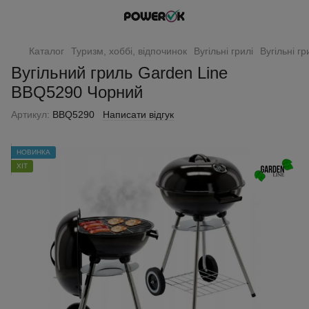
Каталог
Туризм, хоббі, відпочинок
Вугільні грилі
Вугільні г
Вугільний гриль Garden Line
BBQ5290 Чорний
Артикул:
BBQ5290
Написати відгук
НОВИНКА
ХІТ