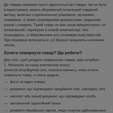
До товарів належної якості відносяться всі товари, які не були
в користуванні, мають збережений початковий товарний
вигляд, включно з оригінальною упаковкою, ярликами,
пломбами, а також супровідними документами, виданими
разом з товаром. Такий товар не має ознак використання, не
активований, перебуває в повній комплектації, без
пошкоджень, із збереженням усіх споживчих властивостей.
При перевірці включається, усі функції працюють належним
чином.
Хочете повернути товар? Що робити?
Для того, щоб узгодити повернення товару, вам потрібно:
1. Написати на нашу електронну пошту
powerok.shop@gmail.com, описати причину, чому хочете
повернути товар, а також додати:
фото чи відео товару
документ, що підтверджує придбання (чек, накладну, акт)
паспорт або інший документ, що підтверджує особу
заповнений гарантійний талон
реквізити банківської картки, якщо покупка здійснювалася