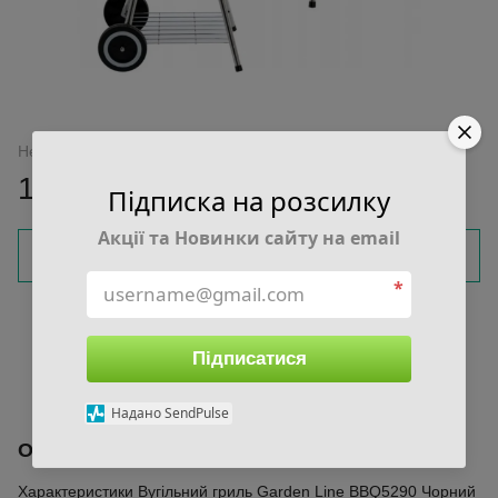
Немає в наявності
1 599 грн
Підписка на розсилку
Акції та Новинки сайту на email
Повідомити, коли з'явиться
*
Увійти
для відображення накопичувальної знижки
%
Підписатися
До обраного
Порівняти
Надано SendPulse
Опис
Характеристики Вугільний гриль Garden Line BBQ5290 Чорний