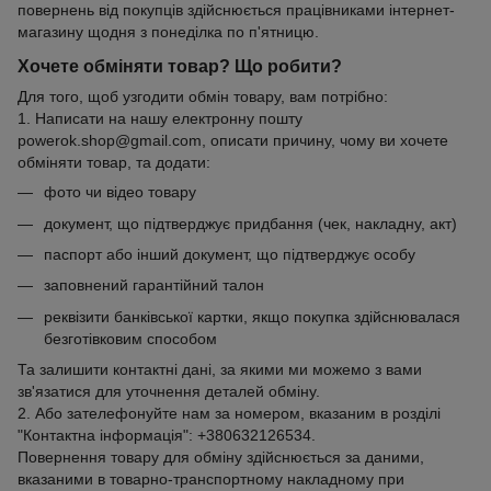
повернень від покупців здійснюється працівниками інтернет-
магазину щодня з понеділка по п'ятницю.
Хочете обміняти товар? Що робити?
Для того, щоб узгодити обмін товару, вам потрібно:
1. Написати на нашу електронну пошту
powerok.shop@gmail.com, описати причину, чому ви хочете
обміняти товар, та додати:
фото чи відео товару
документ, що підтверджує придбання (чек, накладну, акт)
паспорт або інший документ, що підтверджує особу
заповнений гарантійний талон
реквізити банківської картки, якщо покупка здійснювалася
безготівковим способом
Та залишити контактні дані, за якими ми можемо з вами
зв'язатися для уточнення деталей обміну.
2. Або зателефонуйте нам за номером, вказаним в розділі
"Контактна інформація": +380632126534.
Повернення товару для обміну здійснюється за даними,
вказаними в товарно-транспортному накладному при