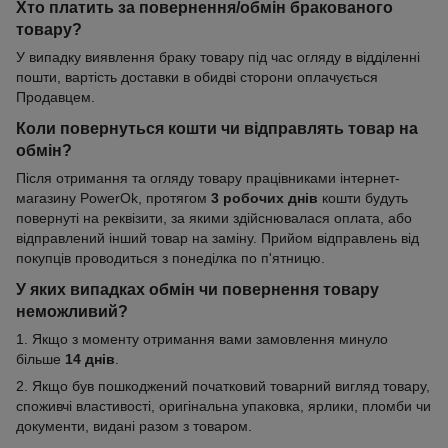
Хто платить за повернення/обмін бракованого
товару?
У випадку виявлення браку товару під час огляду в відділенні
пошти, вартість доставки в обидві сторони оплачується
Продавцем.
Коли повернуться кошти чи відправлять товар на
обмін?
Після отримання та огляду товару працівниками інтернет-
магазину PowerOk, протягом
3 робочих днів
кошти будуть
повернуті на реквізити, за якими здійснювалася оплата, або
відправлений інший товар на заміну. Прийом відправлень від
покупців проводиться з понеділка по п'ятницю.
У яких випадках обмін чи повернення товару
неможливий?
1. Якщо з моменту отримання вами замовлення минуло
більше
14 днів
.
2. Якщо був пошкоджений початковий товарний вигляд товару,
споживчі властивості, оригінальна упаковка, ярлики, пломби чи
документи, видані разом з товаром.