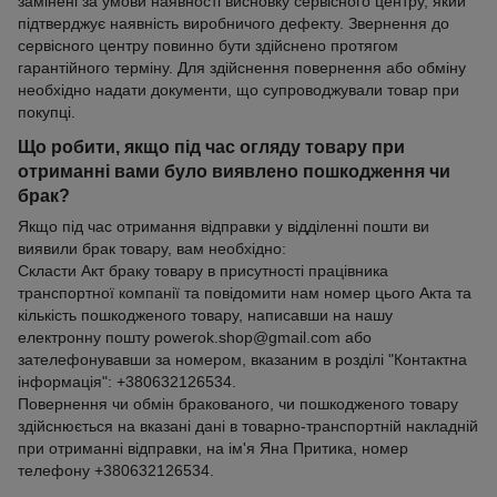
замінені за умови наявності висновку сервісного центру, який
підтверджує наявність виробничого дефекту. Звернення до
сервісного центру повинно бути здійснено протягом
гарантійного терміну. Для здійснення повернення або обміну
необхідно надати документи, що супроводжували товар при
покупці.
Що робити, якщо під час огляду товару при
отриманні вами було виявлено пошкодження чи
брак?
Якщо під час отримання відправки у відділенні пошти ви
виявили брак товару, вам необхідно:
Скласти Акт браку товару в присутності працівника
транспортної компанії та повідомити нам номер цього Акта та
кількість пошкодженого товару, написавши на нашу
електронну пошту powerok.shop@gmail.com або
зателефонувавши за номером, вказаним в розділі "Контактна
інформація": +380632126534.
Повернення чи обмін бракованого, чи пошкодженого товару
здійснюється на вказані дані в товарно-транспортній накладній
при отриманні відправки, на ім'я Яна Притика, номер
телефону +380632126534.