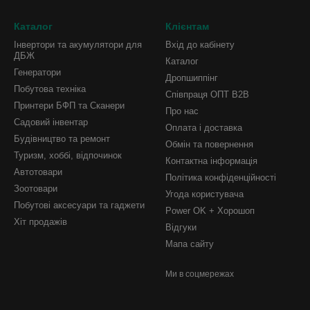
Каталог
Клієнтам
Інвертори та акумулятори для
Вхід до кабінету
ДБЖ
Каталог
Генератори
Дропшиппінг
Побутова техніка
Співпраця ОПТ B2B
Принтери БФП та Сканери
Про нас
Садовий інвентар
Оплата і доставка
Будівництво та ремонт
Обмін та повернення
Туризм, хоббі, відпочинок
Контактна інформація
Автотовари
Політика конфіденційності
Зоотовари
Угода користувача
Побутові аксесуари та гаджети
Power OK + Хорошоп
Хіт продажів
Відгуки
Мапа сайту
Ми в соцмережах