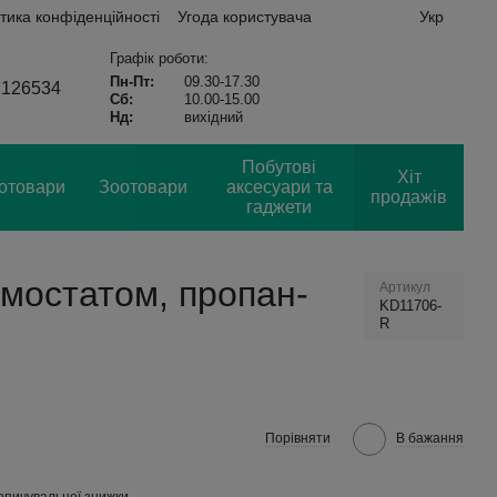
тика конфіденційності
Угода користувача
Укр
Графік роботи:
Пн-Пт:
09.30-17.30
2126534
Сб:
10.00-15.00
Нд:
вихідний
Побутові
Хіт
отовари
Зоотовари
аксесуари та
продажів
гаджети
рмостатом, пропан-
Артикул
KD11706-
R
Порівняти
В бажання
опичувальної знижки