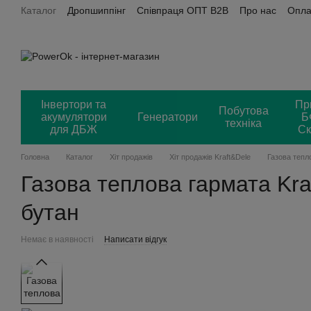
Каталог
Дропшиппінг
Співпраця ОПТ B2B
Про нас
Опла
Перейти до основного контенту
Power OK + Хорошоп
Відгуки
Інвертори та
Пр
Побутова
акумулятори
Генератори
Б
техніка
для ДБЖ
Ск
Головна
Каталог
Хіт продажів
Хіт продажів Kraft&Dele
Газова тепл
Газова теплова гармата Kra
бутан
Немає в наявності
Написати відгук