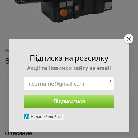
Нет в наличии
Підписка на розсилку
5 400 грн
Акції та Новинки сайту на email
Сообщить, когда появится
*
Войти
для отображения накопительной скидки
%
Підписатися
В избранное
К сравнению
Надано SendPulse
Описание